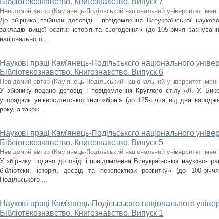
Бібліотекознавство. Книгознавство. Випуск 7
Невідомий автор
(
Кам’янець-Подільський національний університет імені 
До збірника ввійшли доповіді і повідомлення Всеукраїнської науково-
закладів вищої освіти: історія та сьогодення» (до 105-річчя заснуванн
національного ...
Наукові праці Кам'янець-Подільського національного універ
Бібліотекознавство. Книгознавство. Випуск 6
Невідомий автор
(
Кам’янець-Подільський національний університет імені 
У збірнику подано доповіді і повідомлення Круглого стілу «Л. У. Бико
упорядник університетської книгозбірні» (до 125-річчя від дня народж
року, а також ...
Наукові праці Кам'янець-Подільського національного універ
Бібліотекознавство. Книгознавство. Випуск 5
Невідомий автор
(
Кам’янець-Подільський національний університет імені 
У збірнику подано доповіді і повідомлення Всеукраїнської науково-прак
бібліотеки: історія, досвід та перспективи розвитку» (до 100-річч
Подільського ...
Наукові праці Кам’янець-Подільського національного універ
Бібліотекознавство. Книгознавство. Випуск 1