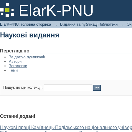
Наукові видання
ElarK-PNU
ElarK-PNU: головна сторінка
→
Видання та публікації бібліотеки
→
Ок
Наукові видання
Перегляд по
За датою публикації
Автори
Заголовки
Теми
Пошук по цій колекції:
Останні додані
Наукові праці Кам'янець-Подільського національного універ