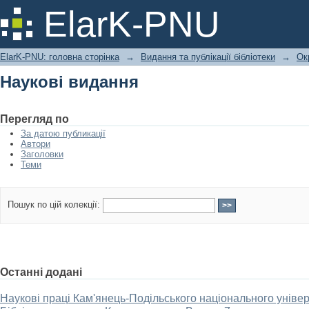
Наукові видання
ElarK-PNU
ElarK-PNU: головна сторінка
→
Видання та публікації бібліотеки
→
Ок
Наукові видання
Перегляд по
За датою публикації
Автори
Заголовки
Теми
Пошук по цій колекції:
Останні додані
Наукові праці Кам'янець-Подільського національного універ