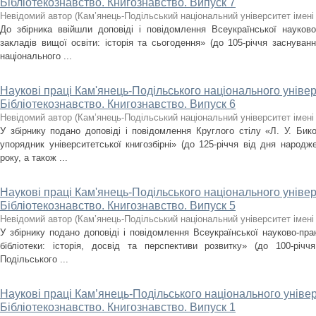
Бібліотекознавство. Книгознавство. Випуск 7
Невідомий автор
(
Кам’янець-Подільський національний університет імені 
До збірника ввійшли доповіді і повідомлення Всеукраїнської науково-
закладів вищої освіти: історія та сьогодення» (до 105-річчя заснуванн
національного ...
Наукові праці Кам'янець-Подільського національного універ
Бібліотекознавство. Книгознавство. Випуск 6
Невідомий автор
(
Кам’янець-Подільський національний університет імені 
У збірнику подано доповіді і повідомлення Круглого стілу «Л. У. Бико
упорядник університетської книгозбірні» (до 125-річчя від дня народж
року, а також ...
Наукові праці Кам'янець-Подільського національного універ
Бібліотекознавство. Книгознавство. Випуск 5
Невідомий автор
(
Кам’янець-Подільський національний університет імені 
У збірнику подано доповіді і повідомлення Всеукраїнської науково-прак
бібліотеки: історія, досвід та перспективи розвитку» (до 100-річч
Подільського ...
Наукові праці Кам’янець-Подільського національного універ
Бібліотекознавство. Книгознавство. Випуск 1