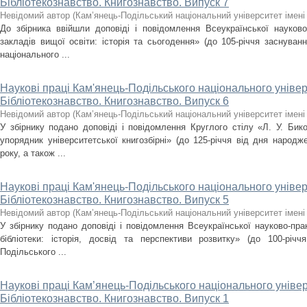
Бібліотекознавство. Книгознавство. Випуск 7
Невідомий автор
(
Кам’янець-Подільський національний університет імені 
До збірника ввійшли доповіді і повідомлення Всеукраїнської науково-
закладів вищої освіти: історія та сьогодення» (до 105-річчя заснуванн
національного ...
Наукові праці Кам'янець-Подільського національного універ
Бібліотекознавство. Книгознавство. Випуск 6
Невідомий автор
(
Кам’янець-Подільський національний університет імені 
У збірнику подано доповіді і повідомлення Круглого стілу «Л. У. Бико
упорядник університетської книгозбірні» (до 125-річчя від дня народж
року, а також ...
Наукові праці Кам'янець-Подільського національного універ
Бібліотекознавство. Книгознавство. Випуск 5
Невідомий автор
(
Кам’янець-Подільський національний університет імені 
У збірнику подано доповіді і повідомлення Всеукраїнської науково-прак
бібліотеки: історія, досвід та перспективи розвитку» (до 100-річч
Подільського ...
Наукові праці Кам’янець-Подільського національного універ
Бібліотекознавство. Книгознавство. Випуск 1