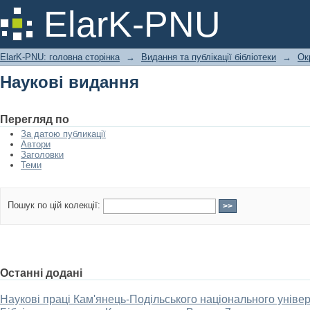
Наукові видання
ElarK-PNU
ElarK-PNU: головна сторінка
→
Видання та публікації бібліотеки
→
Ок
Наукові видання
Перегляд по
За датою публикації
Автори
Заголовки
Теми
Пошук по цій колекції:
Останні додані
Наукові праці Кам'янець-Подільського національного універ