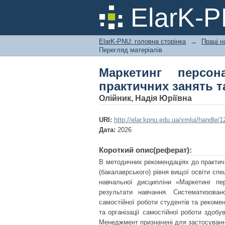
Маркетинг персон
ElarK-
організації самостій
ElarK-PNU: головна сторінка
→
Праці н
Перегляд матеріалів
Маркетинг персо
практичних занять та
Олійник, Надія Юріївна
URI:
http://elar.kpnu.edu.ua/xmlui/handle
Дата:
2026
Короткий опис(реферат):
В методичних рекомендаціях до практичн
(бакалаврського) рівня вищої освіти сп
навчальної дисципліни «Маркетинг пер
результати навчання. Систематизован
самостійної роботи студентів та рекомен
та організації самостійної роботи здобу
Менеджмент призначені для застосуванн