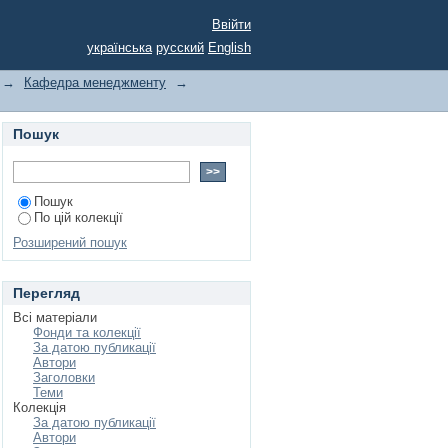
ктичних занять та
Ввійти
українська
русский
English
→
Кафедра менеджменту
→
Пошук
Пошук
По цій колекції
Розширений пошук
Перегляд
Всі матеріали
Фонди та колекції
За датою публикації
Автори
Заголовки
Теми
Колекція
За датою публикації
Автори