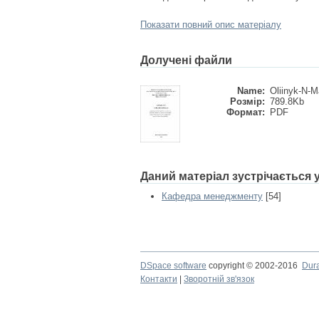
Показати повний опис матеріалу
Долучені файли
Name:
Oliinyk-N-Ma
Розмір:
789.8Kb
Формат:
PDF
Даний матеріал зустрічається
Кафедра менеджменту
[54]
DSpace software
copyright © 2002-2016
Dur
Контакти
|
Зворотній зв'язок