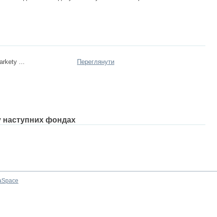
rkety ...
Переглянути
 у наступних фондах
aSpace