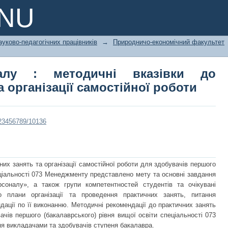
алу : методичні вказівки до пра
PNU
ної роботи
ауково-педагогічних працівників
→
Природничо-економічний факультет
налу : методичні вказівки до
 організації самостійної роботи
/123456789/10136
их занять та організації самостійної роботи для здобувачів першого
еціальності 073 Менеджменту представлено мету та основні завдання
соналу», а також групи компетентностей студентів та очікувані
о плани організації та проведення практичних занять, питання
дації по її виконанню. Методичні рекомендації до практичних занять
вачів першого (бакалаврського) рівня вищої освіти спеціальності 073
я викладачами та здобувачів ступеня бакалавра.