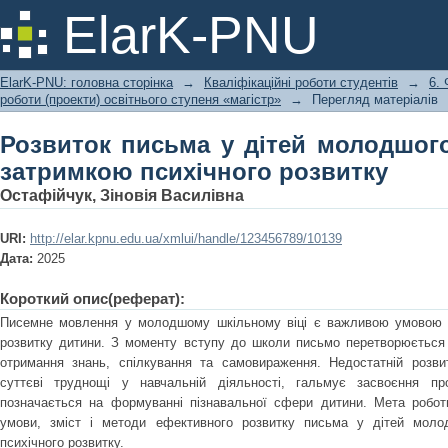
Розвиток письма у дітей молодшого
ElarK-PNU
розвитку
ElarK-PNU: головна сторінка
→
Кваліфікаційні роботи студентів
→
6. 
роботи (проекти) освітнього ступеня «магістр»
→
Перегляд матеріалів
Розвиток письма у дітей молодшого
затримкою психічного розвитку
Остафійчук, Зіновія Василівна
URI:
http://elar.kpnu.edu.ua/xmlui/handle/123456789/10139
Дата:
2025
Короткий опис(реферат):
Писемне мовлення у молодшому шкільному віці є важливою умовою у
розвитку дитини. З моменту вступу до школи письмо перетворюється 
отримання знань, спілкування та самовираження. Недостатній розв
суттєві труднощі у навчальній діяльності, гальмує засвоєння пр
позначається на формуванні пізнавальної сфери дитини. Мета роботи
умови, зміст і методи ефективного розвитку письма у дітей молод
психічного розвитку.