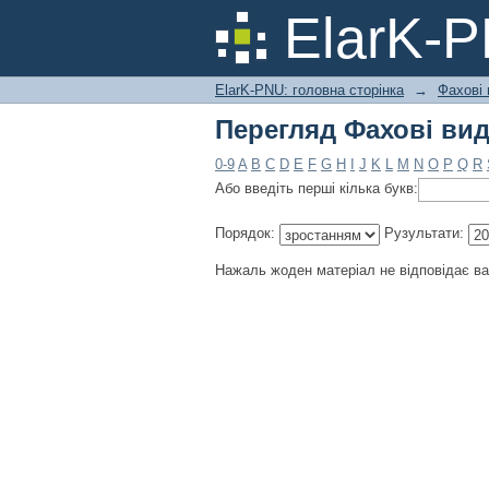
Перегляд Фахові вид
ElarK-
ElarK-PNU: головна сторінка
→
Фахові 
Перегляд Фахові вид
0-9
A
B
C
D
E
F
G
H
I
J
K
L
M
N
O
P
Q
R
Або введіть перші кілька букв:
Порядок:
Рузультати:
Нажаль жоден матеріал не відповідає в