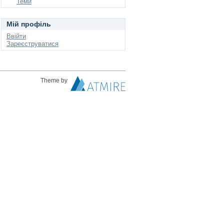
Теми
Мій профіль
Ввійти
Зареєструватися
Theme by