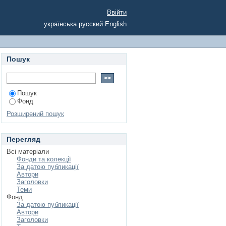
Ввійти
українська
русский
English
Пошук
Пошук
Фонд
Розширений пошук
Перегляд
Всі матеріали
Фонди та колекції
За датою публикації
Автори
Заголовки
Теми
Фонд
За датою публикації
Автори
Заголовки