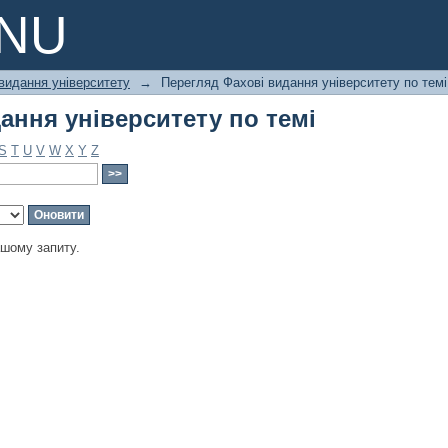
ання університету по темі
PNU
видання університету
→
Перегляд Фахові видання університету по темі
ання університету по темі
S
T
U
V
W
X
Y
Z
ашому запиту.