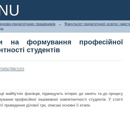
на формування професійної іншомо
PNU
ауково-педагогічних працівників
→
Факультет педагогічної освіти і мист
ів
ри на формування професійної
тності студентів
123456789/1103
ції майбутніх фахівців, підвищують інтерес до занять та до процесу
вання професійної іншомовної компетентності студентів. У статті
ії проведення ділової гри, описані основні її етапи.