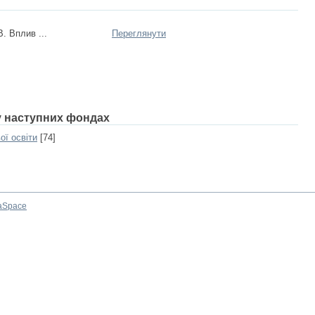
. Вплив ...
Переглянути
 у наступних фондах
ої освіти
[74]
aSpace