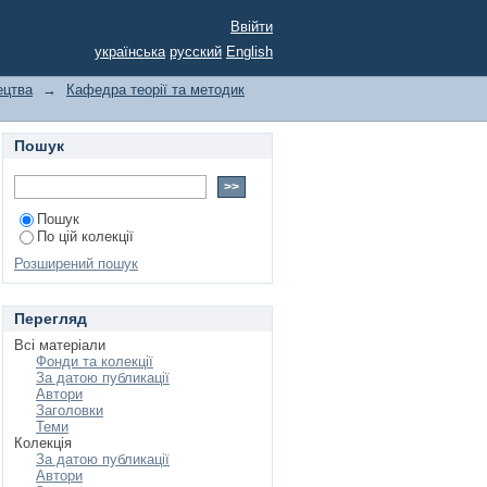
вної компетентності
Ввійти
українська
русский
English
ецтва
→
Кафедра теорії та методик
Пошук
Пошук
По цій колекції
Розширений пошук
Перегляд
Всі матеріали
Фонди та колекції
За датою публикації
Автори
Заголовки
Теми
Колекція
За датою публикації
Автори