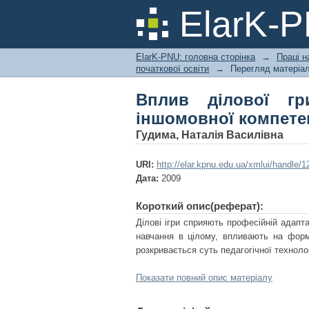
Вплив ділової гри 
ElarK-
студентів
ElarK-PNU: головна сторінка
→
Праці н
початкової освіти
→
Перегляд матеріал
Вплив ділової г
іншомовної компетен
Гудима, Наталія Василівна
URI:
http://elar.kpnu.edu.ua/xmlui/handle/
Дата:
2009
Короткий опис(реферат):
Ділові ігри сприяють професійній адапта
навчання в цілому, впливають на форму
розкривається суть педагогічної технолог
Показати повний опис матеріалу