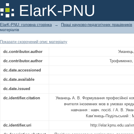
Формування професійної компетен
ElarK-PNU
мов в умовах кредитно-модульної те
ElarK-PNU: головна сторінка
→
Праці науково-педагогічних працівників
матеріалів
Показати скорочений опис матеріалу
dc.contributor.author
Уманець
dc.contributor.author
Трофименко, 
dc.date.accessioned
dc.date.available
dc.date.issued
dc.identifier.citation
Уманець А. В. Формування професійної ко
вчителя іноземних мов в умовах креди
навчання : навч. посіб. / А. В. Ум
Кам’янець-Подільський : М
dc.identifier.uri
http://elar.kpnu.edu.ua/