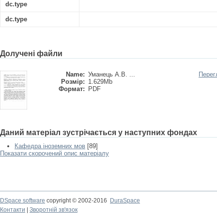
dc.type
dc.type
Долучені файли
Name:
Уманець А.В. ...
Перег
Розмір:
1.629Mb
Формат:
PDF
Даний матеріал зустрічається у наступних фондах
Кафедра іноземних мов
[89]
Показати скорочений опис матеріалу
DSpace software
copyright © 2002-2016
DuraSpace
Контакти
|
Зворотній зв'язок