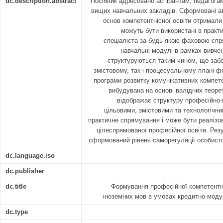
dc.description.abstract
Посібник адресовано аспірантам, педагога
вищих навчальних закладів. Сформовані ав
основ компетентнісної освіти отримали
можуть бути використані в практи
спеціаліста за будь-якою фаховою сп
навчальні модулі в рамках вивче
структуруються таким чином, що забе
змістовому, так і процесуальному плані ф
програми розвитку комунікативних компете
вибудувана на основі валідних теоре
відображає структуру професійно-п
цільовими, змістовими та технологічн
практичне спрямування і може бути реалізо
цілеспрямованої професійної освіти. Рез
сформований рівень саморегуляції особисто
dc.language.iso
dc.publisher
dc.title
Формування професійної компетентн
іноземних мов в умовах кредитно-модул
dc.type