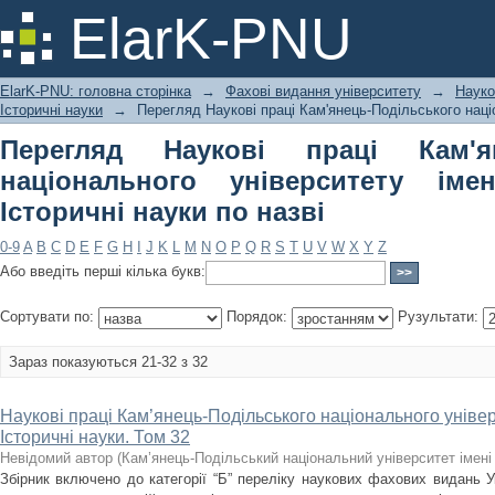
Перегляд Наукові праці Кам'янець-
ElarK-PNU
імені Івана Огієнка. Історичні науки 
ElarK-PNU: головна сторінка
→
Фахові видання університету
→
Науко
Історичні науки
→
Перегляд Наукові праці Кам'янець-Подільського націо
Перегляд Наукові праці Кам'ян
національного університету імен
Історичні науки по назві
0-9
A
B
C
D
E
F
G
H
I
J
K
L
M
N
O
P
Q
R
S
T
U
V
W
X
Y
Z
Або введіть перші кілька букв:
Сортувати по:
Порядок:
Рузультати:
Зараз показуються 21-32 з 32
Наукові праці Кам’янець-Подільського національного універс
Історичні науки. Том 32
Невідомий автор
(
Кам’янець-Подільський національний університет імені 
Збірник включено до категорії “Б” переліку наукових фахових видань У