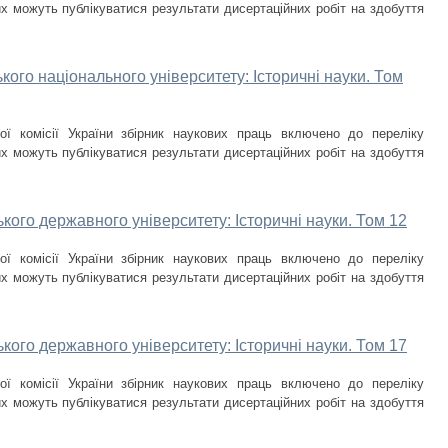
х можуть публікуватися результати дисертаційних робіт на здобуття
кого національного університету: Історичні науки. Том
ої комісії України збірник наукових праць включено до переліку
х можуть публікуватися результати дисертаційних робіт на здобуття
кого державного університету: Історичні науки. Том 12
ої комісії України збірник наукових праць включено до переліку
х можуть публікуватися результати дисертаційних робіт на здобуття
кого державного університету: Історичні науки. Том 17
ої комісії України збірник наукових праць включено до переліку
х можуть публікуватися результати дисертаційних робіт на здобуття