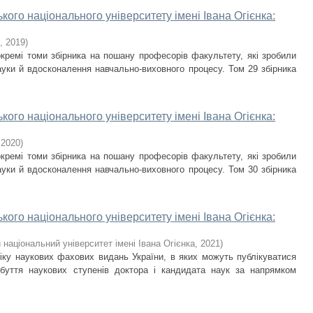
кого національного університету імені Івана Огієнка:
,
2019
)
кремі томи збірника на пошану професорів факультету, які зробили
науки й вдосконалення навчально-виховного процесу. Том 29 збірника
кого національного університету імені Івана Огієнка:
,
2020
)
кремі томи збірника на пошану професорів факультету, які зробили
науки й вдосконалення навчально-виховного процесу. Том 30 збірника
кого національного університету імені Івана Огієнка:
національний університет імені Івана Огієнка
,
2021
)
ліку наукових фахових видань України, в яких можуть публікуватися
обуття наукових ступенів доктора і кандидата наук за напрямком