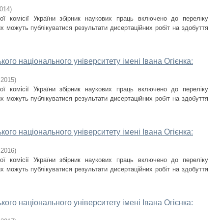
014
)
ої комісії України збірник наукових праць включено до переліку
х можуть публікуватися результати дисертаційних робіт на здобуття
кого національного університету імені Івана Огієнка:
,
2015
)
ої комісії України збірник наукових праць включено до переліку
х можуть публікуватися результати дисертаційних робіт на здобуття
кого національного університету імені Івана Огієнка:
,
2016
)
ої комісії України збірник наукових праць включено до переліку
х можуть публікуватися результати дисертаційних робіт на здобуття
кого національного університету імені Івана Огієнка: