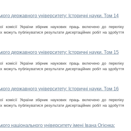
кого державного університету: Історичні науки. Том 14
ої комісії України збірник наукових праць включено до переліку
х можуть публікуватися результати дисертаційних робіт на здобуття
кого державного університету: Історичні науки. Том 15
ої комісії України збірник наукових праць включено до переліку
х можуть публікуватися результати дисертаційних робіт на здобуття
кого державного університету: Історичні науки. Том 16
ої комісії України збірник наукових праць включено до переліку
х можуть публікуватися результати дисертаційних робіт на здобуття
кого національного університету імені Івана Огієнка: