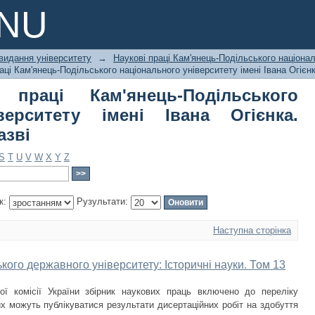
аці Кам'янець-Подільського націон
PNU
Історичні науки по назві
видання університету
→
Наукові праці Кам'янець-Подільського націонал
ці Кам'янець-Подільського національного університету імені Івана Огієнка
 праці Кам'янець-Подільського
верситету імені Івана Огієнка.
азві
S
T
U
V
W
X
Y
Z
к:
Рузультати:
Наступна сторінка
кого державного університету: Історичні науки. Том 13
ої комісії України збірник наукових праць включено до переліку
х можуть публікуватися результати дисертаційних робіт на здобуття