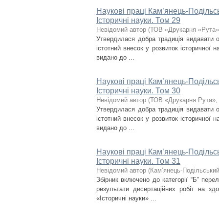
Наукові праці Кам’янець-Подільсь
Історичні науки. Том 29
Невідомий автор
(
ТОВ «Друкарня «Рута»
Утвердилася добра традиція видавати о
істотний внесок у розвиток історичної 
видано до ...
Наукові праці Кам’янець-Подільсь
Історичні науки. Том 30
Невідомий автор
(
ТОВ «Друкарня Рута»
Утвердилася добра традиція видавати о
істотний внесок у розвиток історичної 
видано до ...
Наукові праці Кам’янець-Подільсь
Історичні науки. Том 31
Невідомий автор
(
Кам’янець-Подільський 
Збірник включено до категорії “Б” пере
результати дисертаційних робіт на зд
«Історичні науки» ...