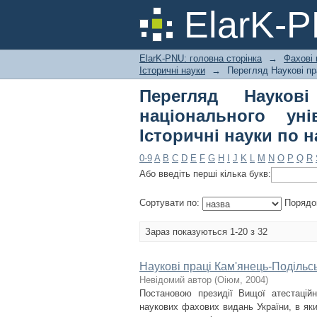
Перегляд Наукові пр
ElarK-
імені Івана Огієнка. 
ElarK-PNU: головна сторінка
→
Фахові 
Історичні науки
→
Перегляд Наукові пра
Перегляд Наукові
національного уні
Історичні науки по н
0-9
A
B
C
D
E
F
G
H
I
J
K
L
M
N
O
P
Q
R
Або введіть перші кілька букв:
Сортувати по:
Порядо
Зараз показуються 1-20 з 32
Наукові праці Кам'янець-Подільсь
Невідомий автор
(
Оіюм
,
2004
)
Постановою президії Вищої атестаційн
наукових фахових видань України, в яки