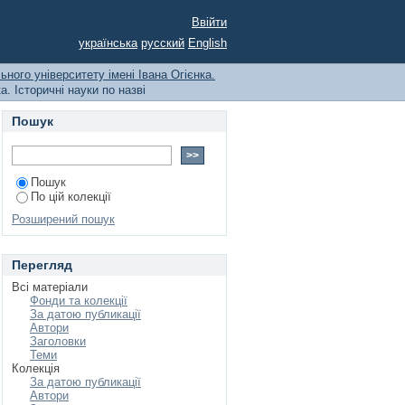
ального університету
Ввійти
українська
русский
English
ьного університету імені Івана Огієнка.
. Історичні науки по назві
Пошук
Пошук
По цій колекції
Розширений пошук
Перегляд
Всі матеріали
Фонди та колекції
За датою публикації
Автори
Заголовки
Теми
Колекція
За датою публикації
Автори