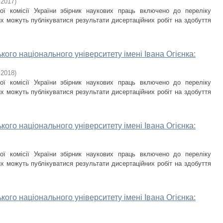
,
2017
)
ої комісії України збірник наукових праць включено до переліку
х можуть публікуватися результати дисертаційних робіт на здобуття
кого національного університету імені Івана Огієнка:
,
2018
)
ої комісії України збірник наукових праць включено до переліку
х можуть публікуватися результати дисертаційних робіт на здобуття
кого національного університету імені Івана Огієнка:
ої комісії України збірник наукових праць включено до переліку
х можуть публікуватися результати дисертаційних робіт на здобуття
кого національного університету імені Івана Огієнка: