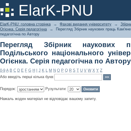
Перегляд Збірник наукових праць 
ElarK-PNU
університету імені Івана Огієнка. Се
ElarK-PNU: головна сторінка
→
Фахові видання університету
→
Збірн
Огієнка. Серія педагогічна
→
Перегляд Збірник наукових праць Кам'янец
педагогічна по Автору
Перегляд Збірник наукових п
Подільського національного універ
Огієнка. Серія педагогічна по Автору
0-9
A
B
C
D
E
F
G
H
I
J
K
L
M
N
O
P
Q
R
S
T
U
V
W
X
Y
Z
Або введіть перші кілька букв:
Порядок:
Рузультати:
Нажаль жоден матеріал не відповідає вашому запиту.