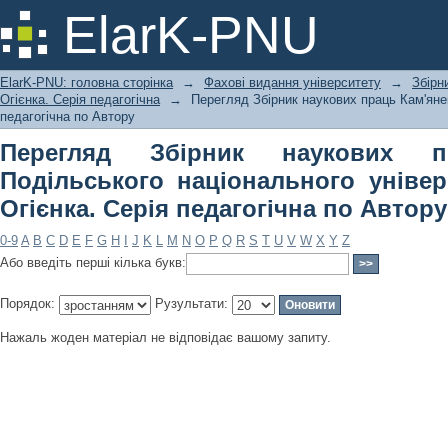
Перегляд Збірник наукових праць 
ElarK-PNU
університету імені Івана Огієнка. Се
ElarK-PNU: головна сторінка
→
Фахові видання університету
→
Збірн
Огієнка. Серія педагогічна
→
Перегляд Збірник наукових праць Кам'янец
педагогічна по Автору
Перегляд Збірник наукових п
Подільського національного універ
Огієнка. Серія педагогічна по Автору
0-9
A
B
C
D
E
F
G
H
I
J
K
L
M
N
O
P
Q
R
S
T
U
V
W
X
Y
Z
Або введіть перші кілька букв:
Порядок:
Рузультати:
Нажаль жоден матеріал не відповідає вашому запиту.