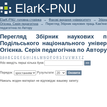
Перегляд Збірник наукових праць 
ElarK-PNU
університету імені Івана Огієнка. Се
ElarK-PNU: головна сторінка
→
Фахові видання університету
→
Збірн
Огієнка. Серія педагогічна
→
Перегляд Збірник наукових праць Кам'янец
педагогічна по Автору
Перегляд Збірник наукових п
Подільського національного універ
Огієнка. Серія педагогічна по Автору
0-9
A
B
C
D
E
F
G
H
I
J
K
L
M
N
O
P
Q
R
S
T
U
V
W
X
Y
Z
Або введіть перші кілька букв:
Порядок:
Рузультати:
Нажаль жоден матеріал не відповідає вашому запиту.