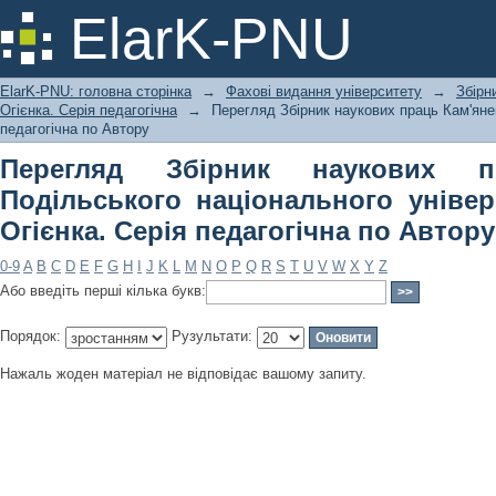
Перегляд Збірник наукових праць 
ElarK-PNU
університету імені Івана Огієнка. Се
ElarK-PNU: головна сторінка
→
Фахові видання університету
→
Збірн
Огієнка. Серія педагогічна
→
Перегляд Збірник наукових праць Кам'янец
педагогічна по Автору
Перегляд Збірник наукових п
Подільського національного універ
Огієнка. Серія педагогічна по Автору
0-9
A
B
C
D
E
F
G
H
I
J
K
L
M
N
O
P
Q
R
S
T
U
V
W
X
Y
Z
Або введіть перші кілька букв:
Порядок:
Рузультати:
Нажаль жоден матеріал не відповідає вашому запиту.