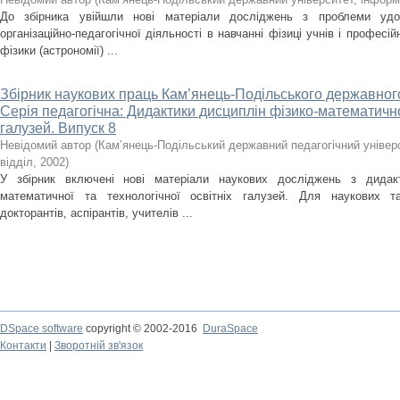
До збірника увійшли нові матеріали досліджень з проблеми удос
організаційно-педагогічної діяльності в навчанні фізиці учнів і професі
фізики (астрономії) ...
Збірник наукових праць Кам’янець-Подільського державного
Серія педагогічна: Дидактики дисциплін фізико-математичної
галузей. Випуск 8
Невідомий автор
(
Кам’янець-Подільський державний педагогічний універ
відділ
,
2002
)
У збірник включені нові матеріали наукових досліджень з дидак
математичної та технологічної освітніх галузей. Для наукових та 
докторантів, аспірантів, учителів ...
DSpace software
copyright © 2002-2016
DuraSpace
Контакти
|
Зворотній зв'язок