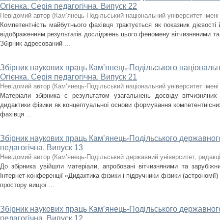
Огієнка. Серія педагогічна. Випуск 22
Невідомий автор
(
Кам’янець-Подільський національний університет імені 
Компетентність майбутнього фахівця трактується як показник дієвості 
відображенням результатів досліджень цього феномену вітчизняними та
Збірник адресований ...
Збірник наукових праць Кам’янець-Подільського національно
Огієнка. Серія педагогічна. Випуск 21
Невідомий автор
(
Кам’янець-Подільський національний університет імені 
Матеріали збірника є результатом узагальнень досвіду вітчизняних 
дидактики фізики як концептуальної основи формування компетентнісних
фахівця ...
Збірник наукових праць Кам’янець-Подільського державного
педагогічна. Випуск 13
Невідомий автор
(
Кам’янець-Подільський державний університет, редакц
До збірника увійшли матеріали, апробовані вітчизняними та зарубіж
Інтернет-конференції «Дидактика фізики і підручники фізики (астрономі
простору вищої ...
Збірник наукових праць Кам’янець-Подільського державного
педагогічна. Випуск 12