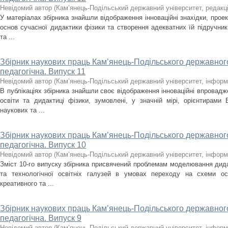
Невідомий автор
(
Кам’янець-Подільський державний університет, редакц
У матеріалах збірника знайшли відображення інноваційні знахідки, прое
основ сучасної дидактики фізики та створення адекватних їй підручник
та ...
Збірник наукових праць Кам’янець-Подільського державного
педагогічна. Випуск 11
Невідомий автор
(
Кам’янець-Подільський державний університет, інформ
В публікаціях збірника знайшли своє відображення інноваційні впровадж
освіти та дидактиці фізики, зумовлені, у значній мірі, орієнтирами 
наукових та ...
Збірник наукових праць Кам’янець-Подільського державного
педагогічна. Випуск 10
Невідомий автор
(
Кам’янець-Подільський державний університет, інформ
Зміст 10-го випуску збірника присвячений проблемам моделювання дида
та технологічної освітніх галузей в умовах переходу на схеми осо
креативного та ...
Збірник наукових праць Кам’янець-Подільського державного
педагогічна. Випуск 9
Невідомий автор
(
Кам’янець-Подільський державний університет, інформ