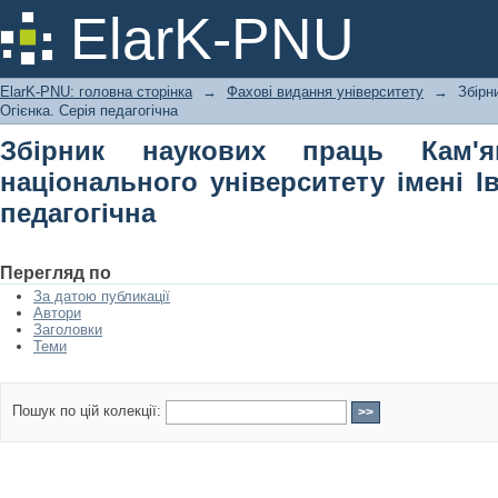
Збірник наукових праць Кам'янець-
ElarK-PNU
імені Івана Огієнка. Серія педагогічн
ElarK-PNU: головна сторінка
→
Фахові видання університету
→
Збірн
Огієнка. Серія педагогічна
Збірник наукових праць Кам'ян
національного університету імені Ів
педагогічна
Перегляд по
За датою публикації
Автори
Заголовки
Теми
Пошук по цій колекції: