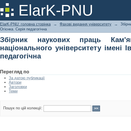
Збірник наукових праць Кам'янець-
ElarK-PNU
імені Івана Огієнка. Серія педагогічн
ElarK-PNU: головна сторінка
→
Фахові видання університету
→
Збірн
Огієнка. Серія педагогічна
Збірник наукових праць Кам'ян
національного університету імені Ів
педагогічна
Перегляд по
За датою публикації
Автори
Заголовки
Теми
Пошук по цій колекції: