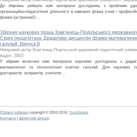
До збірника увійшли нові матеріали досліджень з проблеми удос
організаційно-педагогічної діяльності в навчанні фізиці учнів і професі
фізики (астрономії) ...
Збірник наукових праць Кам’янець-Подільського державного
Серія педагогічна: Дидактики дисциплін фізико-математичної
галузей. Випуск 8
Невідомий автор
(
Кам’янець-Подільський державний педагогічний універ
відділ
,
2002
)
У збірник включені нові матеріали наукових досліджень з дидак
математичної та технологічної освітніх галузей. Для наукових та 
докторантів, аспірантів, учителів ...
DSpace software
copyright © 2002-2016
DuraSpace
Контакти
|
Зворотній зв'язок