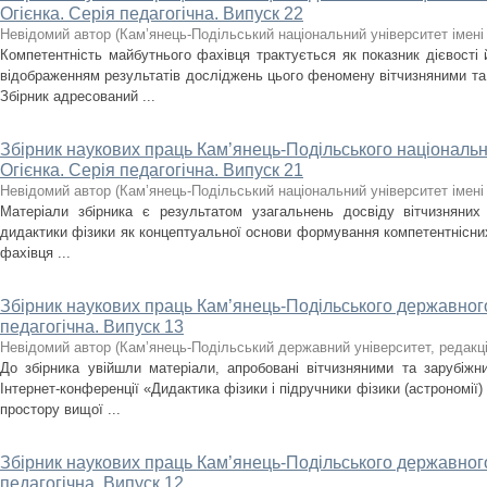
Огієнка. Серія педагогічна. Випуск 22
Невідомий автор
(
Кам’янець-Подільський національний університет імені 
Компетентність майбутнього фахівця трактується як показник дієвості 
відображенням результатів досліджень цього феномену вітчизняними та
Збірник адресований ...
Збірник наукових праць Кам’янець-Подільського національно
Огієнка. Серія педагогічна. Випуск 21
Невідомий автор
(
Кам’янець-Подільський національний університет імені 
Матеріали збірника є результатом узагальнень досвіду вітчизняних 
дидактики фізики як концептуальної основи формування компетентнісних
фахівця ...
Збірник наукових праць Кам’янець-Подільського державного
педагогічна. Випуск 13
Невідомий автор
(
Кам’янець-Подільський державний університет, редакц
До збірника увійшли матеріали, апробовані вітчизняними та зарубіж
Інтернет-конференції «Дидактика фізики і підручники фізики (астрономі
простору вищої ...
Збірник наукових праць Кам’янець-Подільського державного
педагогічна. Випуск 12