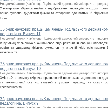
Невідомий автор
(
Кам’янець-Подільський державний університет, редакц
У матеріалах збірника знайшли відображення інноваційні знахідки, прое
основ сучасної дидактики фізики та створення адекватних їй підручник
та ...
Збірник наукових праць Кам’янець-Подільського державного
педагогічна. Випуск 11
Невідомий автор
(
Кам’янець-Подільський державний університет, інформ
В публікаціях збірника знайшли своє відображення інноваційні впровадж
освіти та дидактиці фізики, зумовлені, у значній мірі, орієнтирами 
наукових та ...
Збірник наукових праць Кам’янець-Подільського державного
педагогічна. Випуск 10
Невідомий автор
(
Кам’янець-Подільський державний університет, інформ
Зміст 10-го випуску збірника присвячений проблемам моделювання дида
та технологічної освітніх галузей в умовах переходу на схеми осо
креативного та ...
Збірник наукових праць Кам’янець-Подільського державного
педагогічна. Випуск 9
Невідомий автор
(
Кам’янець-Подільський державний університет, інформ