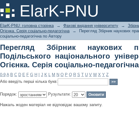
Перегляд Збірник наукових праць 
ElarK-PNU
університету імені Івана Огієнка. Се
ElarK-PNU: головна сторінка
→
Фахові видання університету
→
Збірн
Огієнка. Серія соціально-педагогічна
→
Перегляд Збірник наукових прац
соціально-педагогічна по Автору
Перегляд Збірник наукових п
Подільського національного універ
Огієнка. Серія соціально-педагогічн
0-9
A
B
C
D
E
F
G
H
I
J
K
L
M
N
O
P
Q
R
S
T
U
V
W
X
Y
Z
Або введіть перші кілька букв:
Порядок:
Рузультати:
Нажаль жоден матеріал не відповідає вашому запиту.