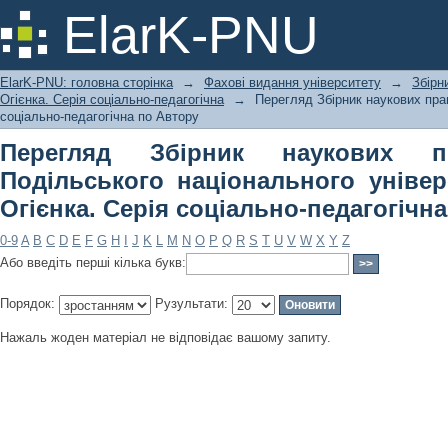
Перегляд Збірник наукових праць 
ElarK-PNU
університету імені Івана Огієнка. Се
ElarK-PNU: головна сторінка
→
Фахові видання університету
→
Збірн
Огієнка. Серія соціально-педагогічна
→
Перегляд Збірник наукових прац
соціально-педагогічна по Автору
Перегляд Збірник наукових п
Подільського національного універ
Огієнка. Серія соціально-педагогічн
0-9
A
B
C
D
E
F
G
H
I
J
K
L
M
N
O
P
Q
R
S
T
U
V
W
X
Y
Z
Або введіть перші кілька букв:
Порядок:
Рузультати:
Нажаль жоден матеріал не відповідає вашому запиту.