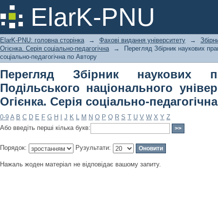
Перегляд Збірник наукових праць 
ElarK-PNU
університету імені Івана Огієнка. Се
ElarK-PNU: головна сторінка
→
Фахові видання університету
→
Збірн
Огієнка. Серія соціально-педагогічна
→
Перегляд Збірник наукових прац
соціально-педагогічна по Автору
Перегляд Збірник наукових п
Подільського національного універ
Огієнка. Серія соціально-педагогічн
0-9
A
B
C
D
E
F
G
H
I
J
K
L
M
N
O
P
Q
R
S
T
U
V
W
X
Y
Z
Або введіть перші кілька букв:
Порядок:
Рузультати:
Нажаль жоден матеріал не відповідає вашому запиту.