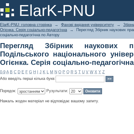
Перегляд Збірник наукових праць 
ElarK-PNU
університету імені Івана Огієнка. Се
ElarK-PNU: головна сторінка
→
Фахові видання університету
→
Збірн
Огієнка. Серія соціально-педагогічна
→
Перегляд Збірник наукових прац
соціально-педагогічна по Автору
Перегляд Збірник наукових п
Подільського національного універ
Огієнка. Серія соціально-педагогічн
0-9
A
B
C
D
E
F
G
H
I
J
K
L
M
N
O
P
Q
R
S
T
U
V
W
X
Y
Z
Або введіть перші кілька букв:
Порядок:
Рузультати:
Нажаль жоден матеріал не відповідає вашому запиту.