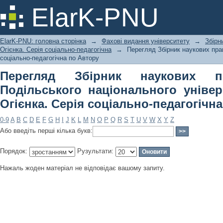
Перегляд Збірник наукових праць 
ElarK-PNU
університету імені Івана Огієнка. Се
ElarK-PNU: головна сторінка
→
Фахові видання університету
→
Збірн
Огієнка. Серія соціально-педагогічна
→
Перегляд Збірник наукових прац
соціально-педагогічна по Автору
Перегляд Збірник наукових п
Подільського національного універ
Огієнка. Серія соціально-педагогічн
0-9
A
B
C
D
E
F
G
H
I
J
K
L
M
N
O
P
Q
R
S
T
U
V
W
X
Y
Z
Або введіть перші кілька букв:
Порядок:
Рузультати:
Нажаль жоден матеріал не відповідає вашому запиту.