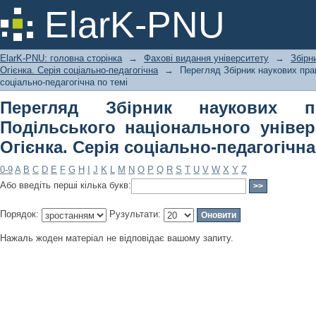
Перегляд Збірник наукових праць 
ElarK-PNU
університету імені Івана Огієнка. Се
ElarK-PNU: головна сторінка
→
Фахові видання університету
→
Збірн
Огієнка. Серія соціально-педагогічна
→
Перегляд Збірник наукових прац
соціально-педагогічна по темі
Перегляд Збірник наукових п
Подільського національного універ
Огієнка. Серія соціально-педагогічна
0-9
A
B
C
D
E
F
G
H
I
J
K
L
M
N
O
P
Q
R
S
T
U
V
W
X
Y
Z
Або введіть перші кілька букв:
Порядок:
Рузультати:
Нажаль жоден матеріал не відповідає вашому запиту.