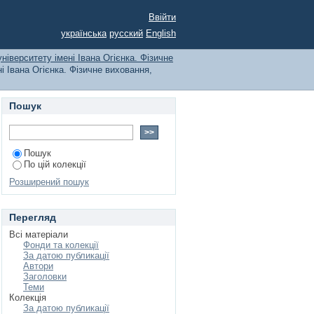
 університету імені
Ввійти
ни по Автору
українська
русский
English
ніверситету імені Івана Огієнка. Фізичне
і Івана Огієнка. Фізичне виховання,
Пошук
Пошук
По цій колекції
Розширений пошук
Перегляд
Всі матеріали
Фонди та колекції
За датою публикації
Автори
Заголовки
Теми
Колекція
За датою публикації