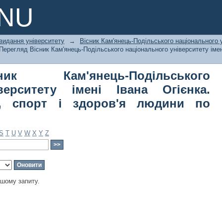
м'янець-Подільського національного
PNU
чне виховання, спорт і здоров'я люди
видання університету
→
Вісник Кам'янець-Подільського національного у
Перегляд Вісник Кам'янець-Подільського національного університету імен
к Кам'янець-Подільського
верситету імені Івана Огієнка.
я, спорт і здоров'я людини по
S
T
U
V
W
X
Y
Z
ашому запиту.