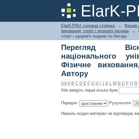
Перегляд Вісник Ка
ElarK-
Івана Огієнка. Фізи
ElarK-PNU: головна сторінка
→
Фахові 
виховання, спорт і здоров'я людини
→
спорт і здоров'я людини по Автору
Перегляд Вісни
національного уні
Фізичне вихованн
Автору
0-9
A
B
C
D
E
F
G
H
I
J
K
L
M
N
O
P
Q
R
Або введіть перші кілька букв:
Порядок:
Рузультати:
Нажаль жоден матеріал не відповідає в