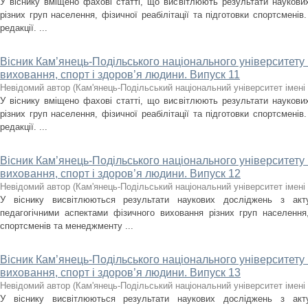
У віснику вміщено фахові статті, що висвітлюють результати наукови
різних груп населення, фізичної реабілітації та підготовки спортсмені
редакції. ...
Вісник Кам’янець-Подільського національного університету і
виховання, спорт і здоров’я людини. Випуск 11
Невідомий автор
(
Кам'янець-Подільський національний університет імені 
У віснику вміщено фахові статті, що висвітлюють результати наукови
різних груп населення, фізичної реабілітації та підготовки спортсмені
редакції. ...
Вісник Кам’янець-Подільського національного університету і
виховання, спорт і здоров’я людини. Випуск 12
Невідомий автор
(
Кам'янець-Подільський національний університет імені 
У віснику висвітлюються результати наукових досліджень з акт
педагогічними аспектами фізичного виховання різних груп населення, 
спортсменів та менеджменту ...
Вісник Кам’янець-Подільського національного університету і
виховання, спорт і здоров’я людини. Випуск 13
Невідомий автор
(
Кам'янець-Подільський національний університет імені 
У віснику висвітлюються результати наукових досліджень з акт