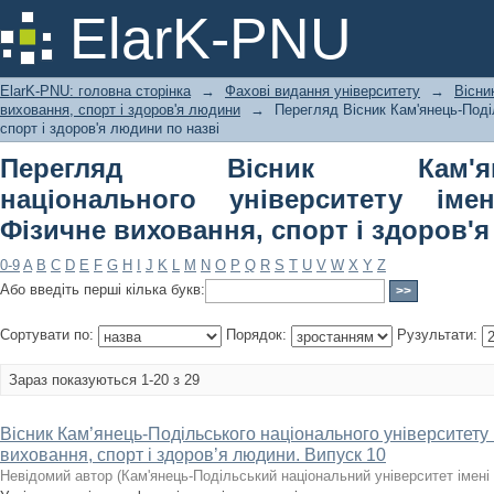
Перегляд Вісник Кам'янець-Подільс
ElarK-PNU
Івана Огієнка. Фізичне виховання, с
ElarK-PNU: головна сторінка
→
Фахові видання університету
→
Вісни
виховання, спорт і здоров'я людини
→
Перегляд Вісник Кам'янець-Поділ
спорт і здоров'я людини по назві
Перегляд Вісник Кам'янець
національного університету імен
Фізичне виховання, спорт і здоров'
0-9
A
B
C
D
E
F
G
H
I
J
K
L
M
N
O
P
Q
R
S
T
U
V
W
X
Y
Z
Або введіть перші кілька букв:
Сортувати по:
Порядок:
Рузультати:
Зараз показуються 1-20 з 29
Вісник Кам’янець-Подільського національного університету і
виховання, спорт і здоров’я людини. Випуск 10
Невідомий автор
(
Кам'янець-Подільський національний університет імені 