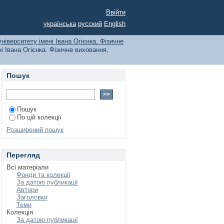
 університету імені
Ввійти
ни по назві
українська
русский
English
ніверситету імені Івана Огієнка. Фізичне
і Івана Огієнка. Фізичне виховання,
Пошук
Пошук
По цій колекції
Розширений пошук
Перегляд
Всі матеріали
Фонди та колекції
За датою публикації
Автори
Заголовки
Теми
Колекція
За датою публикації