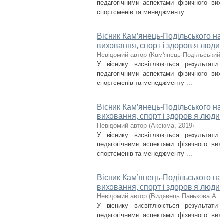
педагогічними аспектами фізичного вих
спортсменів та менеджменту ...
Вісник Кам’янець-Подільського на
виховання, спорт і здоров’я люди
Невідомий автор
(
Кам'янець-Подільський 
У віснику висвітлюються результат
педагогічними аспектами фізичного вих
спортсменів та менеджменту ...
Вісник Кам’янець-Подільського на
виховання, спорт і здоров’я люди
Невідомий автор
(
Аксіома
,
2019
)
У віснику висвітлюються результат
педагогічними аспектами фізичного вих
спортсменів та менеджменту ...
Вісник Кам’янець-Подільського на
виховання, спорт і здоров’я люди
Невідомий автор
(
Видавець Панькова А. 
У віснику висвітлюються результат
педагогічними аспектами фізичного вих