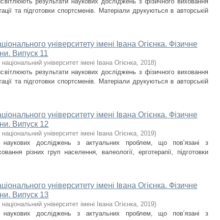
исвітлюють результати наукових досліджень з фізичного виховання
тації та підготовки спортсменів. Матеріали друкуються в авторській
ціонального університету імені Івана Огієнка. Фізичне
ни. Випуск 11
національний університет імені Івaнa Oгієнкa
,
2018
)
исвітлюють результати наукових досліджень з фізичного виховання
тації та підготовки спортсменів. Матеріали друкуються в авторській
ціонального університету імені Івана Огієнка. Фізичне
ни. Випуск 12
національний університет імені Івана Огієнка
,
2019
)
и наукових досліджень з актуальних проблем, що пов’язані з
овання різних груп населення, валеології, ерготерапії, підготовки
ціонального університету імені Івана Огієнка. Фізичне
ни. Випуск 13
національний університет імені Івана Огієнка
,
2019
)
и наукових досліджень з актуальних проблем, що пов’язані з