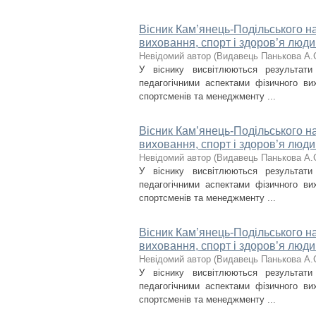
Вісник Кам’янець-Подільського на
виховання, спорт і здоров’я люди
Невідомий автор
(
Видавець Панькова А.
У віснику висвітлюються результат
педагогічними аспектами фізичного вих
спортсменів та менеджменту ...
Вісник Кам’янець-Подільського на
виховання, спорт і здоров’я люди
Невідомий автор
(
Видавець Панькова А.
У віснику висвітлюються результат
педагогічними аспектами фізичного вих
спортсменів та менеджменту ...
Вісник Кам’янець-Подільського на
виховання, спорт і здоров’я люди
Невідомий автор
(
Видавець Панькова А.
У віснику висвітлюються результат
педагогічними аспектами фізичного вих
спортсменів та менеджменту ...