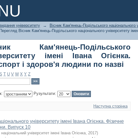
м'янець-Подільського національного
PNU
не виховання, спорт і здоров'я люди
видання університету
→
Вісник Кам'янець-Подільського національного у
Перегляд Вісник Кам'янець-Подільського національного університету імен
к Кам'янець-Подільського
верситету імені Івана Огієнка.
спорт і здоров'я людини по назві
S
T
U
V
W
X
Y
Z
к:
Рузультати:
Наступна сторінка
ціонального університету імені Івана Огієнка. Фізичне
ни. Випуск 10
національний університет імені Івaнa Oгієнкa
,
2017
)