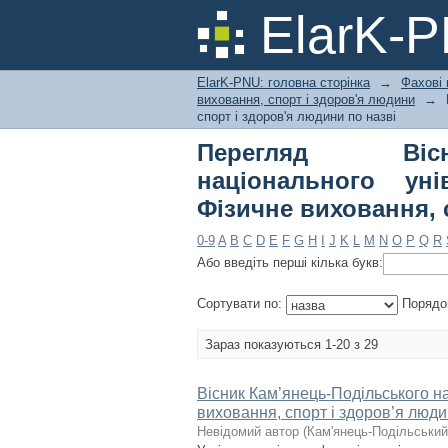
Перегляд Вісник Ка
ElarK-
Івана Огієнка. Фізич
ElarK-PNU: головна сторінка
→
Фахові 
виховання, спорт і здоров'я людини
→
спорт і здоров'я людини по назві
Перегляд Вісни
національного уні
Фізичне виховання, 
0-9
A
B
C
D
E
F
G
H
I
J
K
L
M
N
O
P
Q
R
Або введіть перші кілька букв:
Сортувати по:
Порядо
Зараз показуються 1-20 з 29
Вісник Кам’янець-Подільського на
виховання, спорт і здоров’я люди
Невідомий автор
(
Кам'янець-Подільський 