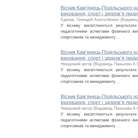
Вісник Кам’янець-Подільського на
виховання, спорт і здоров’я люди
Єдинак, Геннадій Анатолійович
(
Видавец
У віснику висвітлюються результат
педагогічними аспектами фізичного вих
спортсменів та менеджменту ...
Вісник Кам’янець-Подільського на
виховання, спорт і здоров’я люди
Невідомий автор
(
Видавець Панькова А.
У віснику висвітлюються результат
педагогічними аспектами фізичного вих
спортсменів та менеджменту ...
Вісник Кам’янець-Подільського на
виховання, спорт і здоров’я люди
Невідомий автор
(
Видавець Панькова А.
У віснику висвітлюються результат
педагогічними аспектами фізичного вих
спортсменів та менеджменту ...