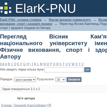
Перегляд Вісник Кам'янець-Подільс
ElarK-PNU
Івана Огієнка. Фізичне виховання, с
ElarK-PNU: головна сторінка
→
Фахові видання університету
→
Вісни
виховання, спорт і здоров'я людини
→
Перегляд Вісник Кам'янець-Поділ
спорт і здоров'я людини по Автору
Перегляд Вісник Кам'янець
національного університету імен
Фізичне виховання, спорт і зд
Автору
0-9
A
B
C
D
E
F
G
H
I
J
K
L
M
N
O
P
Q
R
S
T
U
V
W
X
Y
Z
Або введіть перші кілька букв:
Порядок:
Рузультати:
Зараз показуються 1-1 з 1
Ім'я автора
Єдинак, Геннадій Анатолійович
[1]