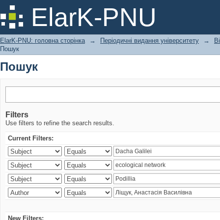
Пошук
ElarK-PNU
ElarK-PNU: головна сторінка
→
Періодичні видання університету
→
В
Пошук
Пошук
Filters
Use filters to refine the search results.
Current Filters:
New Filters: