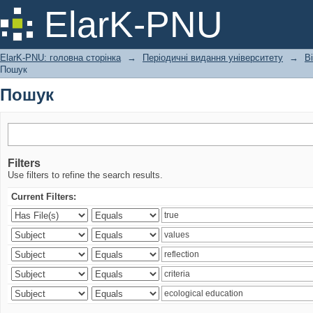
Пошук
ElarK-PNU
ElarK-PNU: головна сторінка
→
Періодичні видання університету
→
В
Пошук
Пошук
Filters
Use filters to refine the search results.
Current Filters: