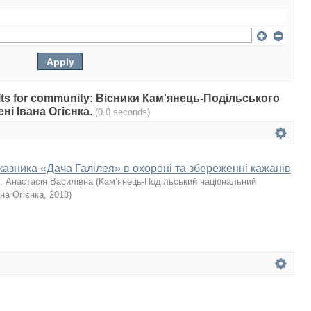
esults for community: Вісники Кам'янець-Подільського
ні Івана Огієнка.
(0.0 seconds)
казника «Дача Галілея» в охороні та збереженні кажанів
, Анастасія Василівна
(
Кам’янець-Подільський національний
ана Огієнка
,
2018
)