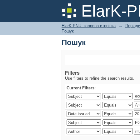
Пошук
ElarK-
ElarK-PNU: головна сторінка
→
Періоди
Пошук
Пошук
Filters
Use filters to refine the search results.
Current Filters: