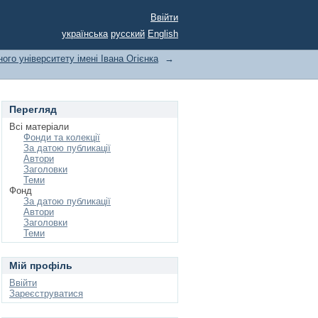
Ввійти
українська
русский
English
ого університету імені Івана Огієнка
→
Перегляд
Всі матеріали
Фонди та колекції
За датою публикації
Автори
Заголовки
Теми
Фонд
За датою публикації
Автори
Заголовки
Теми
Мій профіль
Ввійти
Зареєструватися