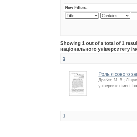
New Filters:
Showing 1 out of a total of 1 r
національного університету іме
1
Роль лісового за
Дребет, М. В.
;
Ліщук
університет імені Ів
1