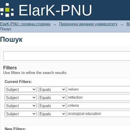
Пошук
ElarK-PNU
ElarK-PNU: головна сторінка
→
Періодичні видання університету
→
В
Пошук
Пошук
Filters
Use filters to refine the search results.
Current Filters:
New Filters: