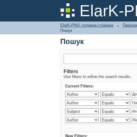
Пошук
ElarK-
ElarK-PNU: головна сторінка
→
Періоди
Пошук
Пошук
Filters
Use filters to refine the search results.
Current Filters:
New Filters: