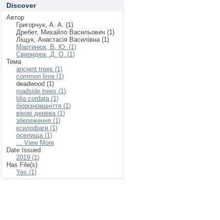
Discover
Автор
Григорчук, А. А. (1)
Дребет, Михайло Васильович (1)
Ліщук, Анастасія Василівна (1)
Мартинюк, В. Ю. (1)
Свиридюк, Д. О. (1)
Тема
ancient trees (1)
common lime (1)
deadwood (1)
roadside trees (1)
tilia cordata (1)
біорізноманіття (1)
вікові дерева (1)
збереження (1)
ксилофаги (1)
оселища (1)
... View More
Date Issued
2019 (1)
Has File(s)
Yes (1)