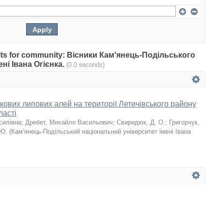
esults for community: Вісники Кам'янець-Подільського
ні Івана Огієнка.
(0.0 seconds)
кових липових алей на території Летичівського району
ласті
силівна
;
Дребет, Михайло Васильович
;
Свиридюк, Д. О.
;
Григорчук,
 Ю.
(
Кам’янець-Подільський національний університет імені Івана