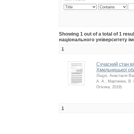
Showing 1 out of a total of 1 r
національного університету іме
1
Сучасний стан ві
Хмельницької об
Ліщук, Анастасія Ва
А. А.
;
Мартинюк, В.
Огієнка
,
2019
)
1