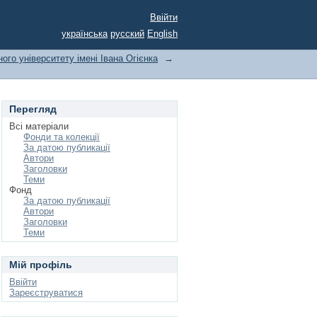
Ввійти
українська
русский
English
ого університету імені Івана Огієнка
→
Перегляд
Всі матеріали
Фонди та колекції
За датою публикації
Автори
Заголовки
Теми
Фонд
За датою публикації
Автори
Заголовки
Теми
Мій профіль
Ввійти
Зареєструватися