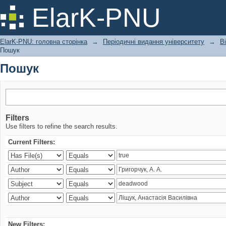
Пошук
ElarK-PNU
ElarK-PNU: головна сторінка
→
Періодичні видання університету
→
В
Пошук
Пошук
Filters
Use filters to refine the search results.
Current Filters:
New Filters: