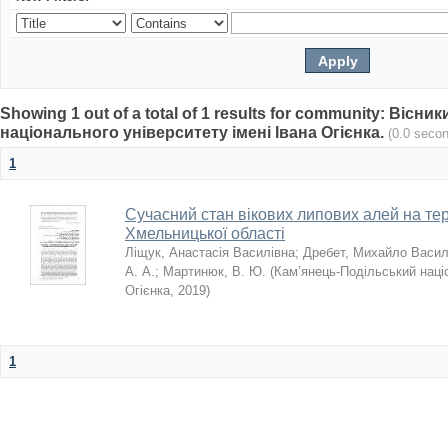
Showing 1 out of a total of 1 results for community: Віс
національного університету імені Івана Огієнка.
(0.0 seco
1
Сучасний стан вікових липових алей на тер
Хмельницької області
Ліщук, Анастасія Василівна
;
Дребет, Михайло Васи
А. А.
;
Мартинюк, В. Ю.
(
Кам’янець-Подільський націо
Огієнка
,
2019
)
1