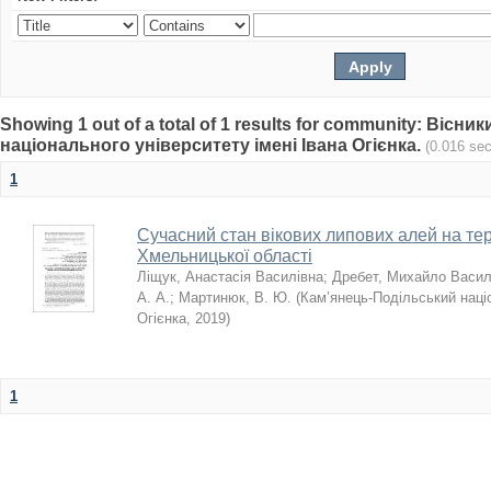
Showing 1 out of a total of 1 results for community: Віс
національного університету імені Івана Огієнка.
(0.016 se
1
Сучасний стан вікових липових алей на тер
Хмельницької області
Ліщук, Анастасія Василівна
;
Дребет, Михайло Васи
А. А.
;
Мартинюк, В. Ю.
(
Кам’янець-Подільський націо
Огієнка
,
2019
)
1