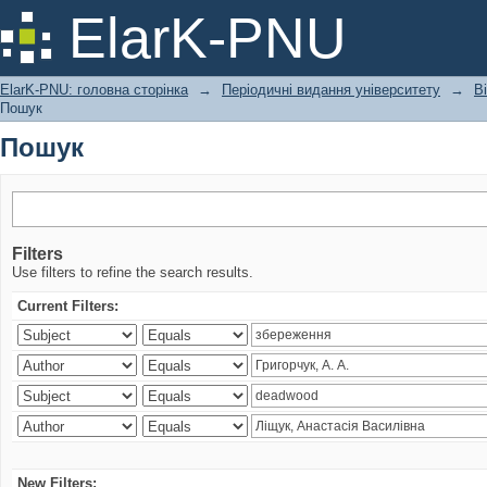
Пошук
ElarK-PNU
ElarK-PNU: головна сторінка
→
Періодичні видання університету
→
В
Пошук
Пошук
Filters
Use filters to refine the search results.
Current Filters:
New Filters: