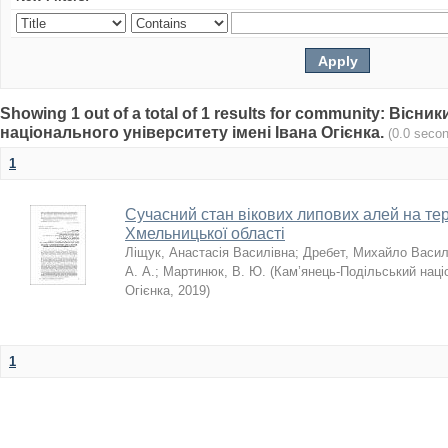
Showing 1 out of a total of 1 results for community: Віс
національного університету імені Івана Огієнка.
(0.0 seco
1
Сучасний стан вікових липових алей на тер
Хмельницької області
Ліщук, Анастасія Василівна
;
Дребет, Михайло Васи
А. А.
;
Мартинюк, В. Ю.
(
Кам’янець-Подільський націо
Огієнка
,
2019
)
1