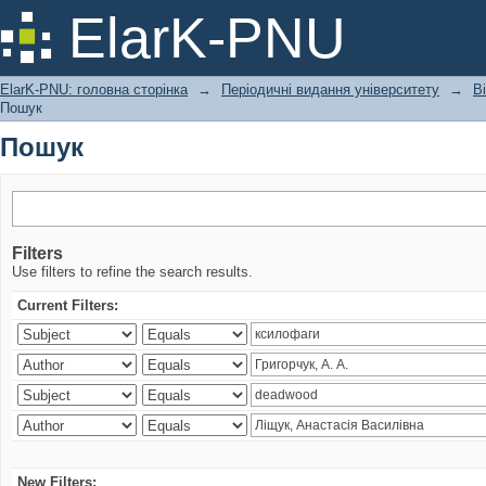
Пошук
ElarK-PNU
ElarK-PNU: головна сторінка
→
Періодичні видання університету
→
В
Пошук
Пошук
Filters
Use filters to refine the search results.
Current Filters:
New Filters: