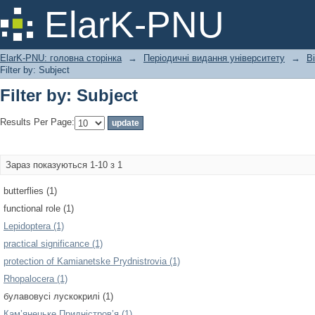
Filter by: Subject
ElarK-PNU
ElarK-PNU: головна сторінка
→
Періодичні видання університету
→
В
Filter by: Subject
Filter by: Subject
Results Per Page:
Зараз показуються 1-10 з 1
butterflies (1)
functional role (1)
Lepidoptera (1)
practical significance (1)
protection of Kamianetske Prydnistrovia (1)
Rhopalocera (1)
булавовусі лускокрилі (1)
Кам’янецьке Придністров’я (1)