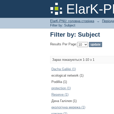
Filter by: Subject
ElarK-
ElarK-PNU: головна сторінка
→
Періоди
Filter by: Subject
Filter by: Subject
Results Per Page:
Зараз показуються 1-10 з 1
Dacha Galilei (1)
ecological network (1)
Podillia (1)
protection (1)
Reserve (1)
Дача Галілея (1)
екологічна мережа (1)
кажани (1)