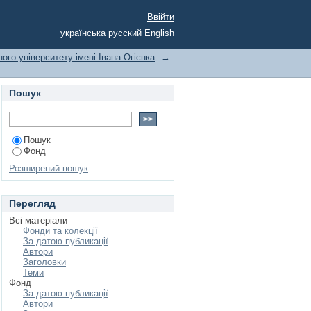
Ввійти
українська
русский
English
ого університету імені Івана Огієнка
→
Пошук
Пошук
Фонд
Розширений пошук
Перегляд
Всі матеріали
Фонди та колекції
За датою публикації
Автори
Заголовки
Теми
Фонд
За датою публикації
Автори