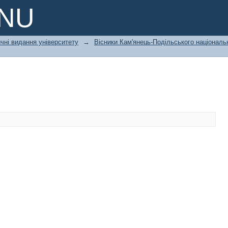
PNU
чні видання університету
→
Вісники Кам'янець-Подільського національн