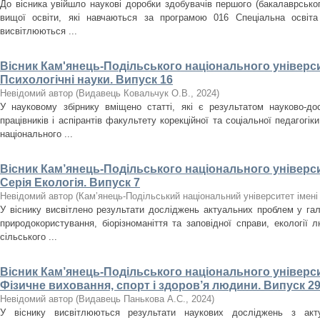
До вісника увійшло наукові доробки здобувачів першого (бакалаврського
вищої освіти, які навчаються за програмою 016 Спеціальна освіта
висвітлюються ...
Вісник Кам'янець-Подільського національного університ
Психологічні науки. Випуск 16
Невідомий автор
(
Видавець Ковальчук О.В.
,
2024
)
У науковому збірнику вміщено статті, які є результатом науково-дос
працівників і аспірантів факультету корекційної та соціальної педагогік
національного ...
Вісник Кам’янець-Подільського національного університ
Серія Екологія. Випуск 7
Невідомий автор
(
Кам’янець-Подільський національний університет імені 
У віснику висвітлено результати досліджень актуальних проблем у галу
природокористування, біорізноманіття та заповідної справи, екології л
сільського ...
Вісник Кам’янець-Подільського національного університ
Фізичне виховання, спорт і здоров’я людини. Випуск 29
Невідомий автор
(
Видавець Панькова А.С.
,
2024
)
У віснику висвітлюються результати наукових досліджень з акт