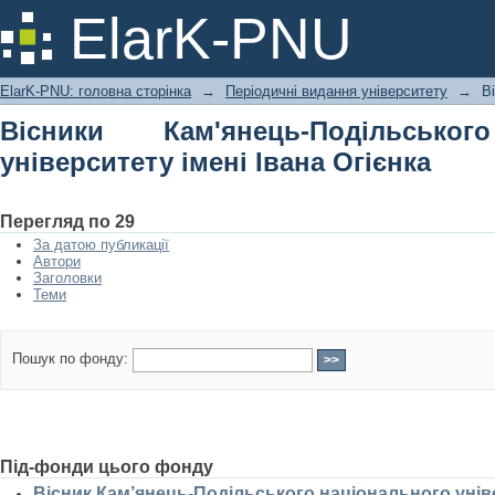
Вісники Кам'янець-Подільського н
ElarK-PNU
Огієнка
ElarK-PNU: головна сторінка
→
Періодичні видання університету
→
В
Вісники Кам'янець-Подільськог
університету імені Івана Огієнка
Перегляд по 29
За датою публикації
Автори
Заголовки
Теми
Пошук по фонду:
Під-фонди цього фонду
Вісник Кам’янець-Подільського національного універ