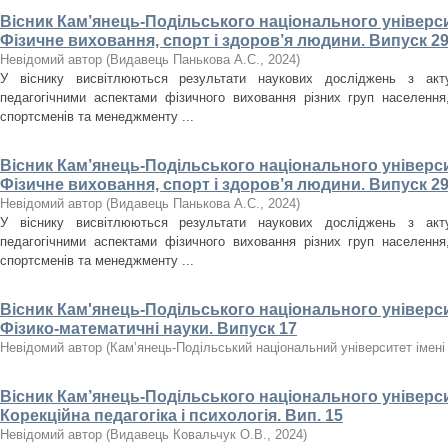
Вісник Кам’янець-Подільського національного університ
Фізичне виховання, спорт і здоров’я людини. Випуск 29
Невідомий автор
(
Видавець Панькова А.С.
,
2024
)
У віснику висвітлюються результати наукових досліджень з акт
педагогічними аспектами фізичного виховання різних груп населення, 
спортсменів та менеджменту ...
Вісник Кам’янець-Подільського національного університ
Фізичне виховання, спорт і здоров’я людини. Випуск 29
Невідомий автор
(
Видавець Панькова А.С.
,
2024
)
У віснику висвітлюються результати наукових досліджень з акт
педагогічними аспектами фізичного виховання різних груп населення, 
спортсменів та менеджменту ...
Вісник Кам'янець-Подільського національного університ
Фізико-математичні науки. Випуск 17
Невідомий автор
(
Кам’янець-Подільський національний університет імені 
Вісник Кам’янець-Подільського національного університ
Корекційна педагогіка і психологія. Вип. 15
Невідомий автор
(
Видавець Ковальчук О.В.
,
2024
)