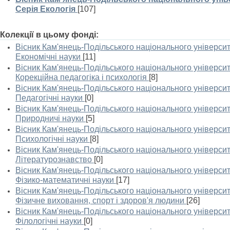
Серія Екологія
[107]
Колекції в цьому фонді:
Вісник Кам'янець-Подільського національного університе
Економічні науки
[11]
Вісник Кам'янець-Подільського національного університе
Корекційна педагогіка і психологія
[8]
Вісник Кам'янець-Подільського національного університе
Педагогічні науки
[0]
Вісник Кам'янець-Подільського національного університе
Природничі науки
[5]
Вісник Кам'янець-Подільського національного університе
Психологічні науки
[8]
Вісник Кам'янець-Подільського національного університе
Літературознавство
[0]
Вісник Кам'янець-Подільського національного університе
Фізико-математичні науки
[17]
Вісник Кам'янець-Подільського національного університе
Фізичне виховання, спорт і здоров'я людини
[26]
Вісник Кам'янець-Подільського національного університе
Філологічні науки
[0]