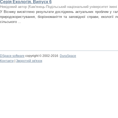
Серія Екологія. Випуск 6
Невідомий автор
(
Кам'янець-Подільський національний університет імені 
У Віснику висвітлено результати досліджень актуальних проблем у галу
природокористування, біорізноманіття та заповідної справи, екології л
сільського ...
DSpace software
copyright © 2002-2016
DuraSpace
Контакти
|
Зворотній зв'язок