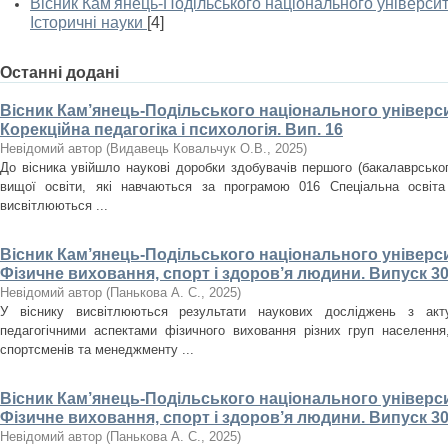
Вісник Кам'янець-Подільського національного університе
Історичні науки
[4]
Останні додані
Вісник Кам’янець-Подільського національного університ
Корекційна педагогіка і психологія. Вип. 16
Невідомий автор
(
Видавець Ковальчук О.В.
,
2025
)
До вісника увійшло наукові доробки здобувачів першого (бакалаврського
вищої освіти, які навчаються за програмою 016 Спеціальна освіта
висвітлюються ...
Вісник Кам’янець-Подільського національного університ
Фізичне виховання, спорт і здоров’я людини. Випуск 30
Невідомий автор
(
Панькова А. С.
,
2025
)
У віснику висвітлюються результати наукових досліджень з акт
педагогічними аспектами фізичного виховання різних груп населення, 
спортсменів та менеджменту ...
Вісник Кам’янець-Подільського національного університ
Фізичне виховання, спорт і здоров’я людини. Випуск 30
Невідомий автор
(
Панькова А. С.
,
2025
)