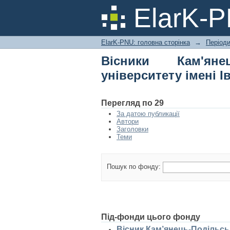
Вісники Кам'янець-
ElarK-
Огієнка
ElarK-PNU: головна сторінка
→
Періоди
Вісники Кам'янец
університету імені І
Перегляд по 29
За датою публикації
Автори
Заголовки
Теми
Пошук по фонду:
Під-фонди цього фонду
Вісник Кам’янець-Подільськ