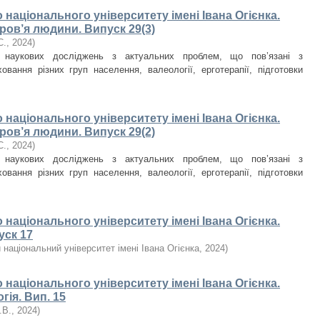
національного університету імені Івана Огієнка.
ров’я людини. Випуск 29(3)
С.
,
2024
)
и наукових досліджень з актуальних проблем, що пов’язані з
овання різних груп населення, валеології, ерготерапії, підготовки
національного університету імені Івана Огієнка.
ров’я людини. Випуск 29(2)
С.
,
2024
)
и наукових досліджень з актуальних проблем, що пов’язані з
овання різних груп населення, валеології, ерготерапії, підготовки
національного університету імені Івана Огієнка.
уск 17
національний університет імені Івана Огієнка
,
2024
)
національного університету імені Івана Огієнка.
гія. Вип. 15
.В.
,
2024
)