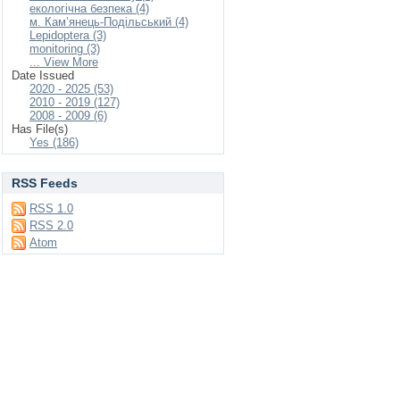
екологічна безпека (4)
м. Кам’янець-Подільський (4)
Lepidoptera (3)
monitoring (3)
... View More
Date Issued
2020 - 2025 (53)
2010 - 2019 (127)
2008 - 2009 (6)
Has File(s)
Yes (186)
RSS Feeds
RSS 1.0
RSS 2.0
Atom