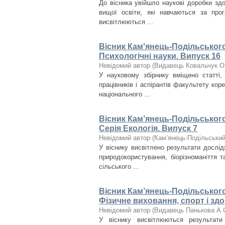
До вісника увійшло наукові доробки здоб
вищої освіти, які навчаються за про
висвітлюються ...
Вісник Кам'янець-Подільського 
Психологічні науки. Випуск 16
Невідомий автор
(
Видавець Ковальчук О
У науковому збірнику вміщено статті, 
працівників і аспірантів факультету коре
національного ...
Вісник Кам’янець-Подільського 
Серія Екологія. Випуск 7
Невідомий автор
(
Кам’янець-Подільський 
У віснику висвітлено результати дослід
природокористування, біорізноманіття та
сільського ...
Вісник Кам’янець-Подільського 
Фізичне виховання, спорт і здо
Невідомий автор
(
Видавець Панькова А.
У віснику висвітлюються результат