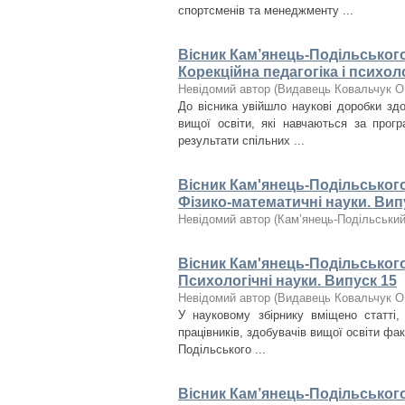
спортсменів та менеджменту ...
Вісник Кам’янець-Подільського 
Корекційна педагогіка і психоло
Невідомий автор
(
Видавець Ковальчук О
До вісника увійшло наукові доробки здоб
вищої освіти, які навчаються за прог
результати спільних ...
Вісник Кам'янець-Подільського 
Фізико-математичні науки. Вип
Невідомий автор
(
Кам’янець-Подільський 
Вісник Кам'янець-Подільського 
Психологічні науки. Випуск 15
Невідомий автор
(
Видавець Ковальчук О
У науковому збірнику вміщено статті, 
працівників, здобувачів вищої освіти фак
Подільського ...
Вісник Кам’янець-Подільського 