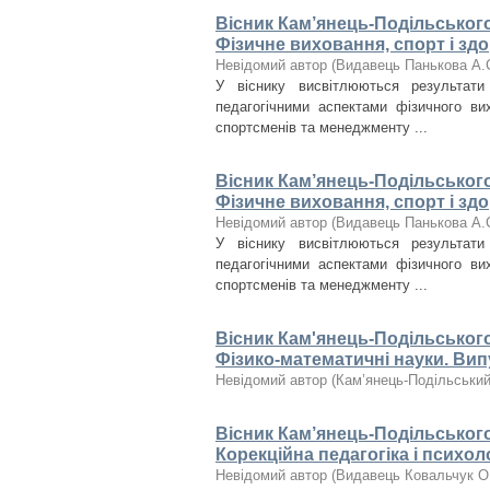
Вісник Кам’янець-Подільського 
Фізичне виховання, спорт і здо
Невідомий автор
(
Видавець Панькова А.
У віснику висвітлюються результат
педагогічними аспектами фізичного вих
спортсменів та менеджменту ...
Вісник Кам’янець-Подільського 
Фізичне виховання, спорт і здо
Невідомий автор
(
Видавець Панькова А.
У віснику висвітлюються результат
педагогічними аспектами фізичного вих
спортсменів та менеджменту ...
Вісник Кам'янець-Подільського 
Фізико-математичні науки. Вип
Невідомий автор
(
Кам’янець-Подільський 
Вісник Кам’янець-Подільського 
Корекційна педагогіка і психоло
Невідомий автор
(
Видавець Ковальчук О