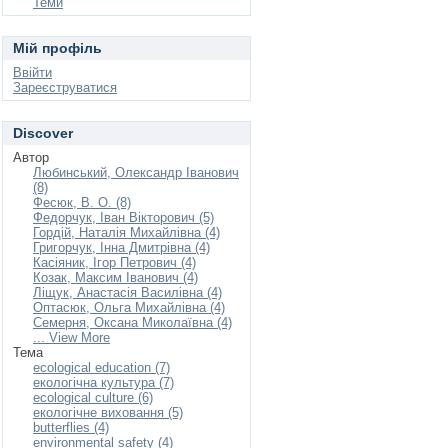
Теми
Мій профіль
Ввійти
Зареєструватися
Discover
Автор
Любинський, Олександр Іванович
(8)
Фесюк, В. О. (8)
Федорчук, Іван Вікторович (5)
Гордій, Наталія Михайлівна (4)
Григорчук, Інна Дмитрівна (4)
Касіяник, Ігор Петрович (4)
Козак, Максим Іванович (4)
Ліщук, Анастасія Василівна (4)
Оптасюк, Ольга Михайлівна (4)
Семерня, Оксана Миколаївна (4)
... View More
Тема
ecological education (7)
екологічна культура (7)
ecological culture (6)
екологічне виховання (5)
butterflies (4)
environmental safety (4)