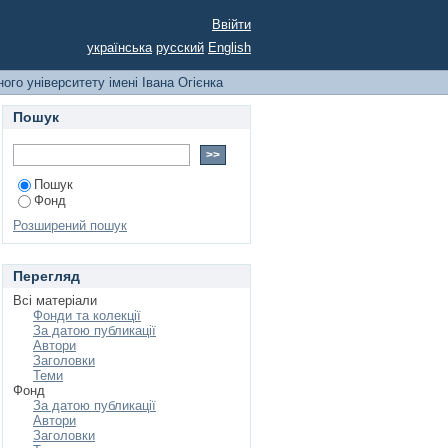
рситету імені Івана
Ввійти
українська
русский
English
ого університету імені Івана Огієнка
Пошук
Пошук
Фонд
Розширений пошук
Перегляд
Всі матеріали
Фонди та колекції
За датою публикації
Автори
Заголовки
Теми
Фонд
За датою публикації
Автори
Заголовки