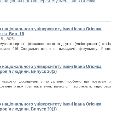
о національного університету імені Івана Огієнка.
національного університету імені Івана Огієнка.
гія. Вип. 16
.В.
,
2025
)
увачів першого (бакалаврського) та другого (магістерського) рівнів
грамою 016 Спеціальна освіта та викладачів факультету. У них
національного університету імені Івана Огієнка.
ров’я людини. Випуск 30(2)
и наукових досліджень з актуальних проблем, що пов’язані з
овання різних груп населення, валеології, ерготерапії, підготовки
національного університету імені Івана Огієнка.
ров’я людини. Випуск 30(1)