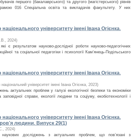
увачів першого (бакалаврського) та другого (магістерського) рівнів
грамою 016 Спеціальна освіта та викладачів факультету. У них
національного університету імені Івана Огієнка.
.В.
,
2024
)
які є результатом науково-дослідної роботи науково-педагогічних
кційної та соціальної педагогіки і психології Кам’янець-Подільського
національного університету імені Івана Огієнка.
національний університет імені Івана Огієнка
,
2023
)
жень актуальних проблем у галузі екологічної безпеки та економіки
 заповідної справи, екології людини та соціуму, екобіотехнології і
національного університету імені Івана Огієнка.
ров’я людини. Випуск 29(1)
С.
,
2024
)
и наукових досліджень з актуальних проблем, що пов’язані з