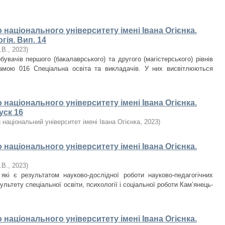
національного університету імені Івана Огієнка.
гія. Вип. 14
.В.
,
2023
)
увачів першого (бакалаврського) та другого (магістерського) рівнів
рамою 016 Спеціальна освіта та викладачів. У них висвітлюються
національного університету імені Івана Огієнка.
уск 16
національний університет імені Івана Огієнка
,
2023
)
національного університету імені Івана Огієнка.
.В.
,
2023
)
які є результатом науково-дослідної роботи науково-педагогічних
ультету спеціальної освіти, психології і соціальної роботи Кам’янець-
національного університету імені Івана Огієнка.