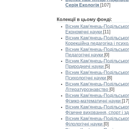
Серія Екологія
[107]
Колекції в цьому фонді:
Вісник Кам'янець-Подільськог
Економічні науки
[11]
Вісник Кам'янець-Подільськог
Корекційна педагогіка і психо
Вісник Кам'янець-Подільськог
Педагогічні науки
[0]
Вісник Кам'янець-Подільськог
Природничі науки
[5]
Вісник Кам'янець-Подільськог
Психологічні науки
[8]
Вісник Кам'янець-Подільськог
Літературознавство
[0]
Вісник Кам'янець-Подільськог
Фізико-математичні науки
[17
Вісник Кам'янець-Подільськог
Фізичне виховання, спорт і з
Вісник Кам'янець-Подільськог
Філологічні науки
[0]