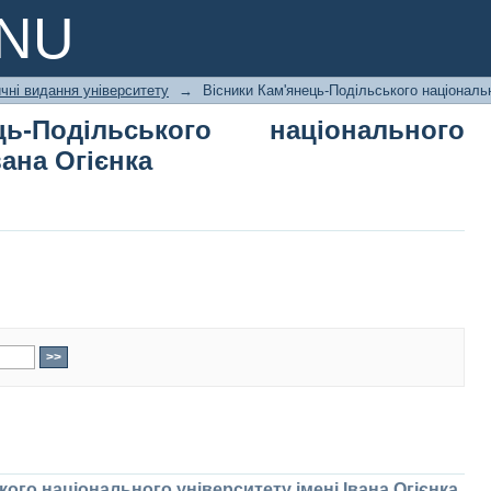
Подільського національного уніве
PNU
чні видання університету
→
Вісники Кам'янець-Подільського національн
ь-Подільського національного
вана Огієнка
ого національного університету імені Івана Огієнка.