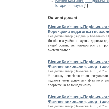
Вісник Кам'янець-Подільськог
Історичні науки
[4]
Останні додані
Вісник Кам’янець-Подільського 
Корекційна педагогіка і психоло
Невідомий автор
(
Видавець Ковальчук О
До вісника увійшло наукові доробки здоб
вищої освіти, які навчаються за про
висвітлюються ...
Вісник Кам’янець-Подільського 
Фізичне виховання, спорт і здо
Невідомий автор
(
Панькова А. С.
,
2025
)
У віснику висвітлюються результат
педагогічними аспектами фізичного вих
спортсменів та менеджменту ...
Вісник Кам’янець-Подільського 
Фізичне виховання, спорт і здо
Невідомий автор
(
Панькова А. С.
,
2025
)