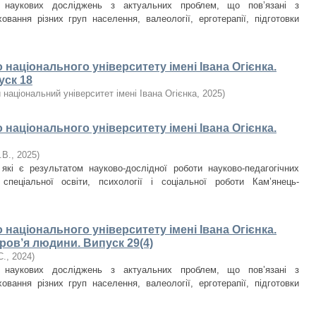
и наукових досліджень з актуальних проблем, що пов’язані з
овання різних груп населення, валеології, ерготерапії, підготовки
національного університету імені Івана Огієнка.
уск 18
національний університет імені Івана Огієнка
,
2025
)
національного університету імені Івана Огієнка.
.В.
,
2025
)
які є результатом науково-дослідної роботи науково-педагогічних
спеціальної освіти, психології і соціальної роботи Кам’янець-
національного університету імені Івана Огієнка.
ров’я людини. Випуск 29(4)
С.
,
2024
)
и наукових досліджень з актуальних проблем, що пов’язані з
овання різних груп населення, валеології, ерготерапії, підготовки