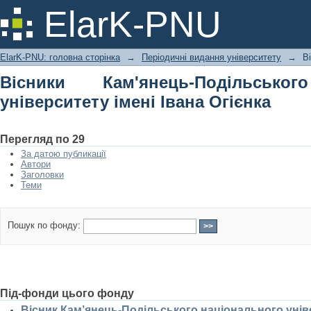
Вісники Кам'янець-Подільського н
ElarK-PNU
Огієнка
ElarK-PNU: головна сторінка
→
Періодичні видання університету
→
В
Вісники Кам'янець-Подільськог
університету імені Івана Огієнка
Перегляд по 29
За датою публикації
Автори
Заголовки
Теми
Пошук по фонду:
Під-фонди цього фонду
Вісник Кам’янець-Подільського національного універ