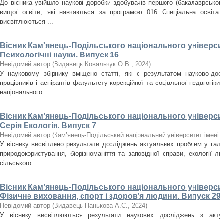
До вісника увійшло наукові доробки здобувачів першого (бакалаврського
вищої освіти, які навчаються за програмою 016 Спеціальна освіта
висвітлюються ...
Вісник Кам'янець-Подільського національного університ
Психологічні науки. Випуск 16
Невідомий автор
(
Видавець Ковальчук О.В.
,
2024
)
У науковому збірнику вміщено статті, які є результатом науково-дос
працівників і аспірантів факультету корекційної та соціальної педагогік
національного ...
Вісник Кам’янець-Подільського національного університ
Серія Екологія. Випуск 7
Невідомий автор
(
Кам’янець-Подільський національний університет імені 
У віснику висвітлено результати досліджень актуальних проблем у галу
природокористування, біорізноманіття та заповідної справи, екології л
сільського ...
Вісник Кам’янець-Подільського національного університ
Фізичне виховання, спорт і здоров’я людини. Випуск 29
Невідомий автор
(
Видавець Панькова А.С.
,
2024
)
У віснику висвітлюються результати наукових досліджень з акт