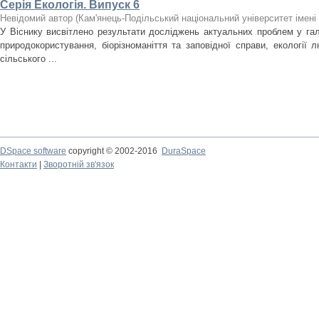
Серія Екологія. Випуск 6
Невідомий автор
(
Кам'янець-Подільський національний університет імені 
У Віснику висвітлено результати досліджень актуальних проблем у галу
природокористування, біорізноманіття та заповідної справи, екології л
сільського ...
DSpace software
copyright © 2002-2016
DuraSpace
Контакти
|
Зворотній зв'язок