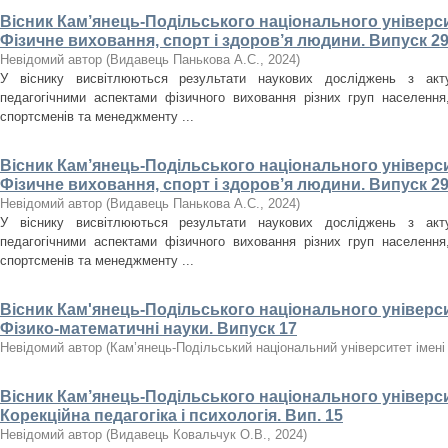
Вісник Кам’янець-Подільського національного університ
Фізичне виховання, спорт і здоров’я людини. Випуск 29
Невідомий автор
(
Видавець Панькова А.С.
,
2024
)
У віснику висвітлюються результати наукових досліджень з акт
педагогічними аспектами фізичного виховання різних груп населення, 
спортсменів та менеджменту ...
Вісник Кам’янець-Подільського національного університ
Фізичне виховання, спорт і здоров’я людини. Випуск 29
Невідомий автор
(
Видавець Панькова А.С.
,
2024
)
У віснику висвітлюються результати наукових досліджень з акт
педагогічними аспектами фізичного виховання різних груп населення, 
спортсменів та менеджменту ...
Вісник Кам'янець-Подільського національного університ
Фізико-математичні науки. Випуск 17
Невідомий автор
(
Кам’янець-Подільський національний університет імені 
Вісник Кам’янець-Подільського національного університ
Корекційна педагогіка і психологія. Вип. 15
Невідомий автор
(
Видавець Ковальчук О.В.
,
2024
)