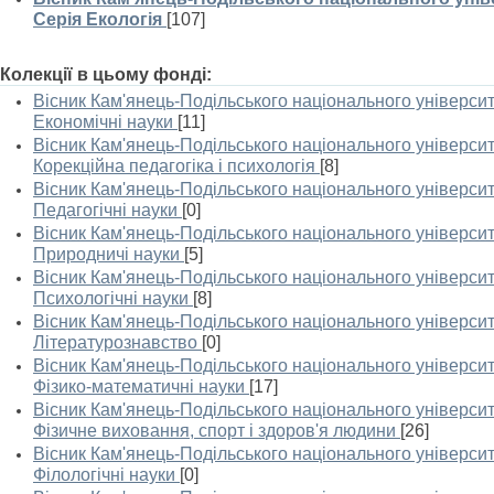
Серія Екологія
[107]
Колекції в цьому фонді:
Вісник Кам'янець-Подільського національного університе
Економічні науки
[11]
Вісник Кам'янець-Подільського національного університе
Корекційна педагогіка і психологія
[8]
Вісник Кам'янець-Подільського національного університе
Педагогічні науки
[0]
Вісник Кам'янець-Подільського національного університе
Природничі науки
[5]
Вісник Кам'янець-Подільського національного університе
Психологічні науки
[8]
Вісник Кам'янець-Подільського національного університе
Літературознавство
[0]
Вісник Кам'янець-Подільського національного університе
Фізико-математичні науки
[17]
Вісник Кам'янець-Подільського національного університе
Фізичне виховання, спорт і здоров'я людини
[26]
Вісник Кам'янець-Подільського національного університе
Філологічні науки
[0]