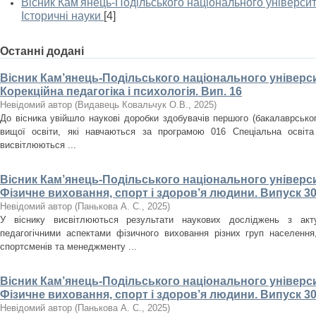
Вісник Кам'янець-Подільського національного університе
Історичні науки
[4]
Останні додані
Вісник Кам’янець-Подільського національного університ
Корекційна педагогіка і психологія. Вип. 16
Невідомий автор
(
Видавець Ковальчук О.В.
,
2025
)
До вісника увійшло наукові доробки здобувачів першого (бакалаврського
вищої освіти, які навчаються за програмою 016 Спеціальна освіта
висвітлюються ...
Вісник Кам’янець-Подільського національного університ
Фізичне виховання, спорт і здоров’я людини. Випуск 30
Невідомий автор
(
Панькова А. С.
,
2025
)
У віснику висвітлюються результати наукових досліджень з акт
педагогічними аспектами фізичного виховання різних груп населення, 
спортсменів та менеджменту ...
Вісник Кам’янець-Подільського національного університ
Фізичне виховання, спорт і здоров’я людини. Випуск 30
Невідомий автор
(
Панькова А. С.
,
2025
)