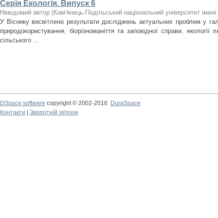
Серія Екологія. Випуск 6
Невідомий автор
(
Кам'янець-Подільський національний університет імені 
У Віснику висвітлено результати досліджень актуальних проблем у галу
природокористування, біорізноманіття та заповідної справи, екології л
сільського ...
DSpace software
copyright © 2002-2016
DuraSpace
Контакти
|
Зворотній зв'язок