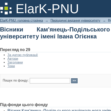
Вісники Кам'янець-Подільського н
ElarK-PNU
Огієнка
ElarK-PNU: головна сторінка
→
Періодичні видання університету
→
В
Вісники Кам'янець-Подільськог
університету імені Івана Огієнка
Перегляд по 29
За датою публикації
Автори
Заголовки
Теми
Пошук по фонду:
Під-фонди цього фонду
Вісник Кам’янець-Подільського національного універ