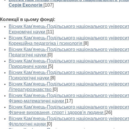
Серія Екологія
[107]
Колекції в цьому фонді:
Вісник Кам'янець-Подільського національного університе
Економічні науки
[11]
Вісник Кам'янець-Подільського національного університе
Корекційна педагогіка і психологія
[8]
Вісник Кам'янець-Подільського національного університе
Педагогічні науки
[0]
Вісник Кам'янець-Подільського національного університе
Природничі науки
[5]
Вісник Кам'янець-Подільського національного університе
Психологічні науки
[8]
Вісник Кам'янець-Подільського національного університе
Літературознавство
[0]
Вісник Кам'янець-Подільського національного університе
Фізико-математичні науки
[17]
Вісник Кам'янець-Подільського національного університе
Фізичне виховання, спорт і здоров'я людини
[26]
Вісник Кам'янець-Подільського національного університе
Філологічні науки
[0]