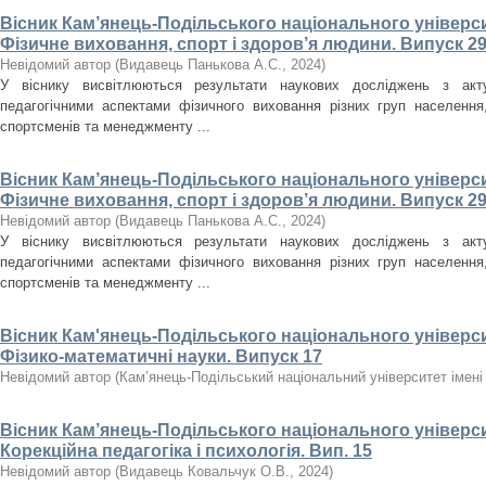
Вісник Кам’янець-Подільського національного університ
Фізичне виховання, спорт і здоров’я людини. Випуск 29
Невідомий автор
(
Видавець Панькова А.С.
,
2024
)
У віснику висвітлюються результати наукових досліджень з акт
педагогічними аспектами фізичного виховання різних груп населення, 
спортсменів та менеджменту ...
Вісник Кам’янець-Подільського національного університ
Фізичне виховання, спорт і здоров’я людини. Випуск 29
Невідомий автор
(
Видавець Панькова А.С.
,
2024
)
У віснику висвітлюються результати наукових досліджень з акт
педагогічними аспектами фізичного виховання різних груп населення, 
спортсменів та менеджменту ...
Вісник Кам'янець-Подільського національного університ
Фізико-математичні науки. Випуск 17
Невідомий автор
(
Кам’янець-Подільський національний університет імені 
Вісник Кам’янець-Подільського національного університ
Корекційна педагогіка і психологія. Вип. 15
Невідомий автор
(
Видавець Ковальчук О.В.
,
2024
)