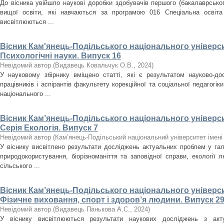
До вісника увійшло наукові доробки здобувачів першого (бакалаврського
вищої освіти, які навчаються за програмою 016 Спеціальна освіта
висвітлюються ...
Вісник Кам'янець-Подільського національного університ
Психологічні науки. Випуск 16
Невідомий автор
(
Видавець Ковальчук О.В.
,
2024
)
У науковому збірнику вміщено статті, які є результатом науково-дос
працівників і аспірантів факультету корекційної та соціальної педагогік
національного ...
Вісник Кам’янець-Подільського національного університ
Серія Екологія. Випуск 7
Невідомий автор
(
Кам’янець-Подільський національний університет імені 
У віснику висвітлено результати досліджень актуальних проблем у галу
природокористування, біорізноманіття та заповідної справи, екології л
сільського ...
Вісник Кам’янець-Подільського національного університ
Фізичне виховання, спорт і здоров’я людини. Випуск 29
Невідомий автор
(
Видавець Панькова А.С.
,
2024
)
У віснику висвітлюються результати наукових досліджень з акт