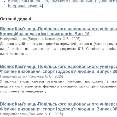
Вісник Кам'янець-Подільського національного університе
Історичні науки
[4]
Останні додані
Вісник Кам’янець-Подільського національного університ
Корекційна педагогіка і психологія. Вип. 16
Невідомий автор
(
Видавець Ковальчук О.В.
,
2025
)
До вісника увійшло наукові доробки здобувачів першого (бакалаврського
вищої освіти, які навчаються за програмою 016 Спеціальна освіта
висвітлюються ...
Вісник Кам’янець-Подільського національного університ
Фізичне виховання, спорт і здоров’я людини. Випуск 30
Невідомий автор
(
Панькова А. С.
,
2025
)
У віснику висвітлюються результати наукових досліджень з акт
педагогічними аспектами фізичного виховання різних груп населення, 
спортсменів та менеджменту ...
Вісник Кам’янець-Подільського національного університ
Фізичне виховання, спорт і здоров’я людини. Випуск 30
Невідомий автор
(
Панькова А. С.
,
2025
)