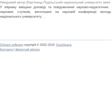
Невідомий автор
(
Кам’янець-Подільський національний університет імені 
У збірнику вміщено доповіді та повідомлення науково-педагогічних пр
наукових ступенів, виголошені на науковій конференції молоди
національного університету ...
DSpace software
copyright © 2002-2016
DuraSpace
Контакти
|
Зворотній зв'язок