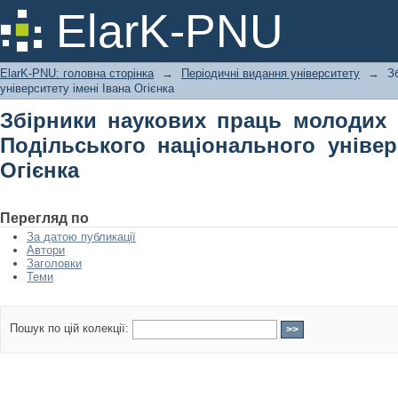
Збірники наукових праць моло
ElarK-PNU
національного університету імені Ів
ElarK-PNU: головна сторінка
→
Періодичні видання університету
→
З
університету імені Івана Огієнка
Збірники наукових праць молодих 
Подільського національного універ
Огієнка
Перегляд по
За датою публикації
Автори
Заголовки
Теми
Пошук по цій колекції: