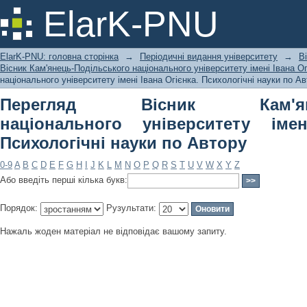
Перегляд Вісник Кам'янець-Подільс
ElarK-PNU
Івана Огієнка. Психологічні науки по
ElarK-PNU: головна сторінка
→
Періодичні видання університету
→
В
Вісник Кам'янець-Подільського національного університету імені Івана Ог
національного університету імені Івана Огієнка. Психологічні науки по А
Перегляд Вісник Кам'янець
національного університету імен
Психологічні науки по Автору
0-9
A
B
C
D
E
F
G
H
I
J
K
L
M
N
O
P
Q
R
S
T
U
V
W
X
Y
Z
Або введіть перші кілька букв:
Порядок:
Рузультати:
Нажаль жоден матеріал не відповідає вашому запиту.