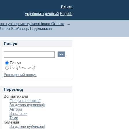
 університету імені
Ввійти
українська
русский
English
ого університету імені Івана Огієнка
→
Вісник Кам'янець-Подільського
Пошук
Пошук
По цій колекції
Розширений пошук
Перегляд
Всі матеріали
Фонди та колекції
За датою публикації
Автори
Заголовки
Теми
Колекція
За датою публикації