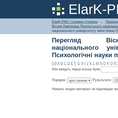
Перегляд Вісник Ка
ElarK-
Івана Огієнка. Психо
ElarK-PNU: головна сторінка
→
Періоди
Вісник Кам'янець-Подільського національн
національного університету імені Івана О
Перегляд Вісни
національного уні
Психологічні науки 
0-9
A
B
C
D
E
F
G
H
I
J
K
L
M
N
O
P
Q
R
Або введіть перші кілька букв:
Порядок:
Рузультати:
Нажаль жоден матеріал не відповідає в