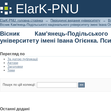
Вісник Кам'янець-Подільського на
ElarK-PNU
Огієнка. Психологічні науки
ElarK-PNU: головна сторінка
→
Періодичні видання університету
→
В
Вісник Кам'янець-Подільського національного університету імені Івана Ог
Вісник Кам'янець-Подільськог
університету імені Івана Огієнка. Пс
Перегляд по
За датою публикації
Автори
Заголовки
Теми
Пошук по цій колекції:
Останні додані