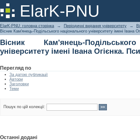
Вісник Кам'янець-Подільського на
ElarK-PNU
Огієнка. Психологічні науки
ElarK-PNU: головна сторінка
→
Періодичні видання університету
→
В
Вісник Кам'янець-Подільського національного університету імені Івана Ог
Вісник Кам'янець-Подільськог
університету імені Івана Огієнка. Пс
Перегляд по
За датою публикації
Автори
Заголовки
Теми
Пошук по цій колекції:
Останні додані