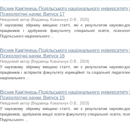
Вісник Кам'янець-Подільського національного університету і
Психологічні науки. Випуск 17
Невідомий автор
(
Видавець Ковальчук О.В.
,
2025
)
У науковому збірнику вміщено статті, які є результатом науково-дос
працівників і здобувачів факультету спеціальної освіти, психолог
Подільського національного ...
Вісник Кам'янець-Подільського національного університету і
Психологічні науки. Випуск 16
Невідомий автор
(
Видавець Ковальчук О.В.
,
2024
)
У науковому збірнику вміщено статті, які є результатом науково-дос
працівників і аспірантів факультету корекційної та соціальної педагогік
національного ...
Вісник Кам'янець-Подільського національного університету і
Психологічні науки. Випуск 15
Невідомий автор
(
Видавець Ковальчук О.В.
,
2023
)
У науковому збірнику вміщено статті, які є результатом науково-дос
працівників, здобувачів вищої освіти факультету спеціальної освіти, псих
Подільського ...