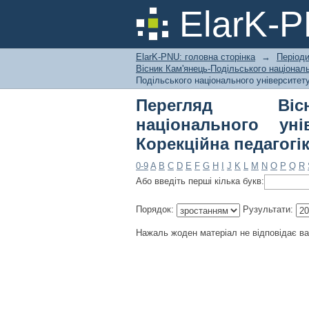
Перегляд Вісник Ка
ElarK-
Івана Огієнка. Корек
ElarK-PNU: головна сторінка
→
Періоди
Вісник Кам'янець-Подільського національн
Подільського національного університету 
Перегляд Вісни
національного уні
Корекційна педагогік
0-9
A
B
C
D
E
F
G
H
I
J
K
L
M
N
O
P
Q
R
Або введіть перші кілька букв:
Порядок:
Рузультати:
Нажаль жоден матеріал не відповідає в