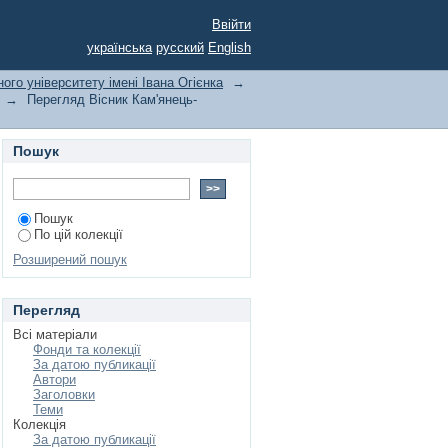
 університету імені
Ввійти
ру
українська
русский
English
ого університету імені Івана Огієнка
→
→
Перегляд Вісник Кам'янець-
Пошук
Пошук
По цій колекції
Розширений пошук
Перегляд
Всі матеріали
Фонди та колекції
За датою публикації
Автори
Заголовки
Теми
Колекція
За датою публикації