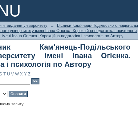
м'янець-Подільського національного
PNU
ційна педагогіка і психологія по Авто
чні видання університету
→
Вісники Кам'янець-Подільського національн
ого університету імені Івана Огієнка. Корекційна педагогіка і психологія
імені Івана Огієнка. Корекційна педагогіка і психологія по Автору
к Кам'янець-Подільського
верситету імені Івана Огієнка.
а і психологія по Автору
S
T
U
V
W
X
Y
Z
ашому запиту.