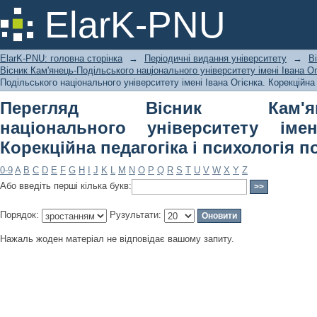
Перегляд Вісник Кам'янець-Подільс
ElarK-PNU
Івана Огієнка. Корекційна педагогіка
ElarK-PNU: головна сторінка
→
Періодичні видання університету
→
В
Вісник Кам'янець-Подільського національного університету імені Івана Огі
Подільського національного університету імені Івана Огієнка. Корекційна 
Перегляд Вісник Кам'янець
національного університету імен
Корекційна педагогіка і психологія п
0-9
A
B
C
D
E
F
G
H
I
J
K
L
M
N
O
P
Q
R
S
T
U
V
W
X
Y
Z
Або введіть перші кілька букв:
Порядок:
Рузультати:
Нажаль жоден матеріал не відповідає вашому запиту.