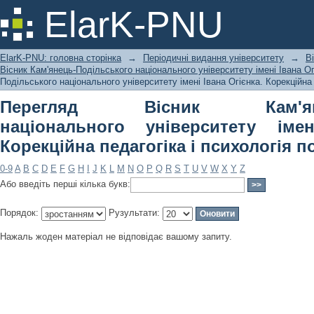
Перегляд Вісник Кам'янець-Подільс
ElarK-PNU
Івана Огієнка. Корекційна педагогіка
ElarK-PNU: головна сторінка
→
Періодичні видання університету
→
В
Вісник Кам'янець-Подільського національного університету імені Івана Огі
Подільського національного університету імені Івана Огієнка. Корекційна 
Перегляд Вісник Кам'янець
національного університету імен
Корекційна педагогіка і психологія п
0-9
A
B
C
D
E
F
G
H
I
J
K
L
M
N
O
P
Q
R
S
T
U
V
W
X
Y
Z
Або введіть перші кілька букв:
Порядок:
Рузультати:
Нажаль жоден матеріал не відповідає вашому запиту.