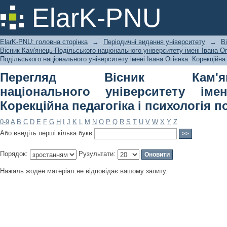
Перегляд Вісник Кам'янець-Подільс
ElarK-PNU
Івана Огієнка. Корекційна педагогіка
ElarK-PNU: головна сторінка
→
Періодичні видання університету
→
В
Вісник Кам'янець-Подільського національного університету імені Івана Огі
Подільського національного університету імені Івана Огієнка. Корекційна 
Перегляд Вісник Кам'янець
національного університету імен
Корекційна педагогіка і психологія п
0-9
A
B
C
D
E
F
G
H
I
J
K
L
M
N
O
P
Q
R
S
T
U
V
W
X
Y
Z
Або введіть перші кілька букв:
Порядок:
Рузультати:
Нажаль жоден матеріал не відповідає вашому запиту.