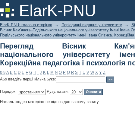
Перегляд Вісник Кам'янець-Подільс
ElarK-PNU
Івана Огієнка. Корекційна педагогіка
ElarK-PNU: головна сторінка
→
Періодичні видання університету
→
В
Вісник Кам'янець-Подільського національного університету імені Івана Огі
Подільського національного університету імені Івана Огієнка. Корекційна 
Перегляд Вісник Кам'янець
національного університету імен
Корекційна педагогіка і психологія п
0-9
A
B
C
D
E
F
G
H
I
J
K
L
M
N
O
P
Q
R
S
T
U
V
W
X
Y
Z
Або введіть перші кілька букв:
Порядок:
Рузультати:
Нажаль жоден матеріал не відповідає вашому запиту.